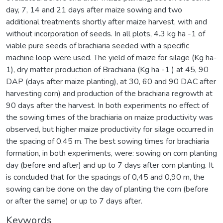
day, 7, 14 and 21 days after maize sowing and two
additional treatments shortly after maize harvest, with and
without incorporation of seeds. In all plots, 4.3 kg ha -1 of
viable pure seeds of brachiaria seeded with a specific
machine loop were used. The yield of maize for silage (Kg ha-
1), dry matter production of Brachiaria (Kg ha -1 ) at 45, 90
DAP (days after maize planting), at 30, 60 and 90 DAC after
harvesting corn) and production of the brachiaria regrowth at
90 days after the harvest. In both experiments no effect of
the sowing times of the brachiaria on maize productivity was
observed, but higher maize productivity for silage occurred in
the spacing of 0.45 m. The best sowing times for brachiaria
formation, in both experiments, were: sowing on corn planting
day (before and after) and up to 7 days after corn planting. It
is concluded that for the spacings of 0,45 and 0,90 m, the
sowing can be done on the day of planting the corn (before
or after the same) or up to 7 days after.
Keywords