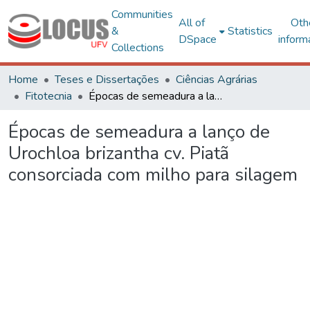
Communities
All of
Oth
&
Statistics
DSpace
inform
Collections
Home
Teses e Dissertações
Ciências Agrárias
Fitotecnia
Épocas de semeadura a lanço de Urochloa brizantha cv. Piatã consorciada com milho para silagem
Épocas de semeadura a lanço de
Urochloa brizantha cv. Piatã
consorciada com milho para silagem