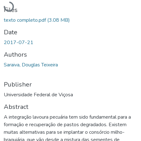
Loading...
Files
texto completo.pdf
(3.08 MB)
Date
2017-07-21
Authors
Saraiva, Douglas Teixeira
Publisher
Universidade Federal de Viçosa
Abstract
A integração lavoura pecuária tem sido fundamental para a
formação e recuperação de pastos degradados. Existem
muitas alternativas para se implantar o consórcio milho-
braquiária, que vão desde a mistura das sementes de