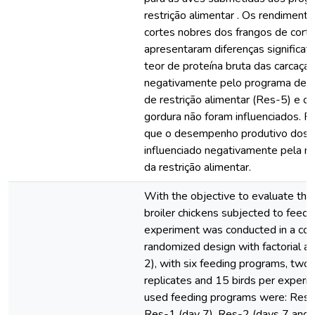
restrição alimentar . Os rendimento
cortes nobres dos frangos de cort
apresentaram diferenças significati
teor de proteína bruta das carcaças 
negativamente pelo programa de m
de restrição alimentar (Res-5) e o
gordura não foram influenciados. P
que o desempenho produtivo dos f
influenciado negativamente pela ma
da restrição alimentar.
With the objective to evaluate the
broiler chickens subjected to feed re
experiment was conducted in a co
randomized design with factorial a
2), with six feeding programs, two 
replicates and 15 birds per experim
used feeding programs were: Res-0
Res-1 (day 7), Res-2 (days 7 and 