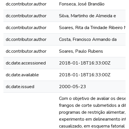
dc.contributor.author
Fonseca, José Brandão
dc.contributor.author
Silva, Martinho de Almeida e
dc.contributor.author
Soares, Rita da Trindade Ribeiro N
dc.contributor.author
Costa, Francisco Armando da
dc.contributor.author
Soares, Paulo Rubens
dc.date.accessioned
2018-01-18T16:33:00Z
dc.date.available
2018-01-18T16:33:00Z
dc.date.issued
2000-05-23
Com o objetivo de avaliar os des
frangos de corte submetidos a dif
programas de restrição alimentar, 
experimento em delineamento int
casualizado, em esquema fatorial (6