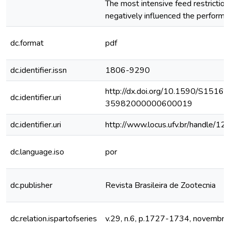
The most intensive feed restrictio
negatively influenced the performan
dc.format
pdf
dc.identifier.issn
1806-9290
http://dx.doi.org/10.1590/S1516-
dc.identifier.uri
35982000000600019
dc.identifier.uri
http://www.locus.ufv.br/handle/
dc.language.iso
por
dc.publisher
Revista Brasileira de Zootecnia
dc.relation.ispartofseries
v.29, n.6, p.1727-1734, novembr