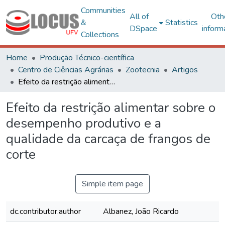
Communities
All of
Oth
&
Statistics
DSpace
inform
Collections
Home
Produção Técnico-científica
Centro de Ciências Agrárias
Zootecnia
Artigos
Efeito da restrição alimentar sobre o desempenho produtivo e a qualidade da carcaça de frangos de corte
Efeito da restrição alimentar sobre o
desempenho produtivo e a
qualidade da carcaça de frangos de
corte
Simple item page
dc.contributor.author
Albanez, João Ricardo