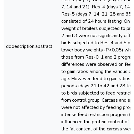
7, 14 and 21), Res-4 (days 7, 14,
Res-5 (days 7, 14, 21, 28 and 35). 
consisted of 24 hours fasting. On 
weight of broilers subjected to pr
2 and 3 were not significantly diff
birds subjected to Res-4 and 5 p
dc.description.abstract
lower body weights (P<0,05) whe
those from Res-0, 1 and 2 programs
differences were observed on feed
to gain ratios among the various pr
age. However, feed to gain ratios d
periods (days 21 to 42 and 28 to 
to birds subjected to feed restrict
from control group. Carcass and spe
were not affected by feeding prog
intense feed restriction program (
influenced the protein content of t
the fat content of the carcass were