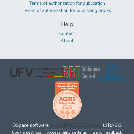
Terms of authorization for publication
Terms of authorization for publishing books
Help
Contact
About
DSpace software
copyright © 2002-2026
LYRASIS
Cookie settings
Accessibility settings
Send Feedback