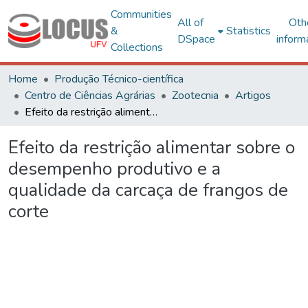
Communities
All of
Oth
&
Statistics
DSpace
inform
Collections
Home
Produção Técnico-científica
Centro de Ciências Agrárias
Zootecnia
Artigos
Efeito da restrição alimentar sobre o desempenho produtivo e a qualidade da carcaça de frangos de corte
Efeito da restrição alimentar sobre o
desempenho produtivo e a
qualidade da carcaça de frangos de
corte