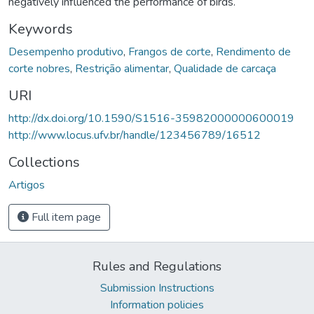
negatively influenced the performance of birds.
Keywords
Desempenho produtivo
,
Frangos de corte
,
Rendimento de
corte nobres
,
Restrição alimentar
,
Qualidade de carcaça
URI
http://dx.doi.org/10.1590/S1516-35982000000600019
http://www.locus.ufv.br/handle/123456789/16512
Collections
Artigos
Full item page
Rules and Regulations
Submission Instructions
Information policies