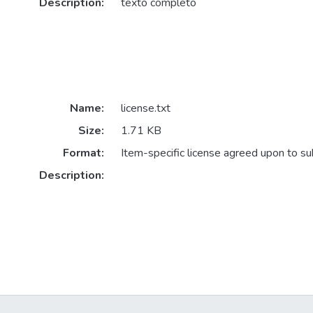
Description:
texto completo
Name:
license.txt
Size:
1.71 KB
Format:
Item-specific license agreed upon to s
Description: