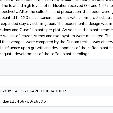
ion. The low and high levels of fertilization received 0.4 and 1.4 
espectively. After the collection and preparation, the seeds were 
planted to 120 ml containers filled out with commercial substrat
 expanded clay by sub-irrigation. The experimental design was in 
ations and 7 useful plants per plot. As soon as the plants reached
er weight of leaves, stems and root system were measured. The 
d the averages were compared by the Duncan test. It was observed 
ittle influence upon growth and development of the coffee plant 
equate development of the coffee plant seedlings.
g/10.1590/S1413-70542007000400015
r//handle/123456789/26395