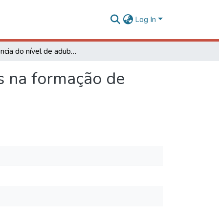
Log In
Influência do nível de adubação de plantas matrizes na formação de mudas de cafeeiros em sistema hidropônico
es na formação de