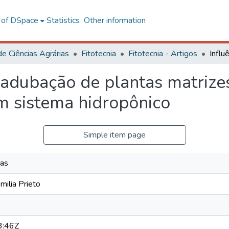
l of DSpace
Statistics
Other information
de Ciências Agrárias
Fitotecnia
Fitotecnia - Artigos
e adubação de plantas matriz
m sistema hidropônico
Simple item page
êas
milia Prieto
3:46Z