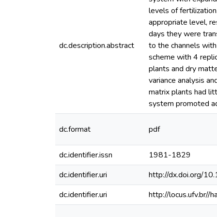
levels of fertilizat
appropriate level, r
days they were trans
dc.description.abstract
to the channels with
scheme with 4 replic
plants and dry matt
variance analysis an
matrix plants had l
system promoted ad
dc.format
pdf
dc.identifier.issn
1981-1829
dc.identifier.uri
http://dx.doi.or
dc.identifier.uri
http://locus.ufv.b