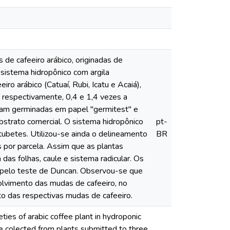
 de cafeeiro arábico, originadas de
sistema hidropônico com argila
ro arábico (Catuaí, Rubi, Icatu e Acaiá),
 respectivamente, 0,4 e 1,4 vezes a
ram germinadas em papel "germitest" e
strato comercial. O sistema hidropônico
pt-
tubetes. Utilizou-se ainda o delineamento
BR
 por parcela. Assim que as plantas
 das folhas, caule e sistema radicular. Os
s pelo teste de Duncan. Observou-se que
olvimento das mudas de cafeeiro, no
o das respectivas mudas de cafeeiro.
ties of arabic coffee plant in hydroponic
re colected from plants submitted to three