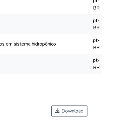
pt-
BR
pt-
BR
pt-
ros em sistema hidropônico
BR
pt-
BR
Download