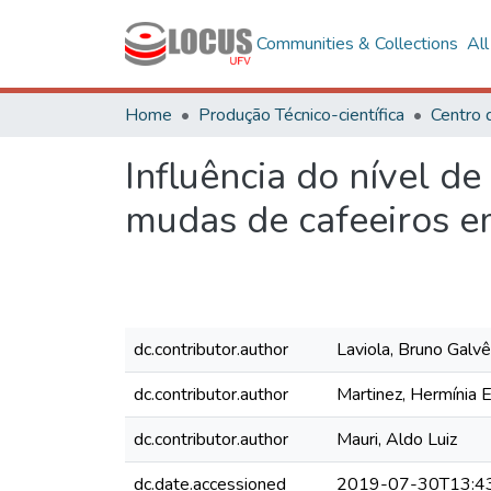
Communities & Collections
Al
Home
Produção Técnico-científica
Centro 
Influência do nível d
mudas de cafeeiros e
dc.contributor.author
Laviola, Bruno Galv
dc.contributor.author
Martinez, Hermínia E
dc.contributor.author
Mauri, Aldo Luiz
dc.date.accessioned
2019-07-30T13:4