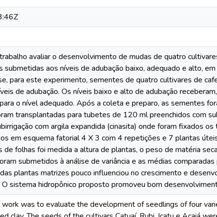
3:46Z
rabalho avaliar o desenvolvimento de mudas de quatro cultivares
 submetidas aos níveis de adubação baixo, adequado e alto, em 
se, para este experimento, sementes de quatro cultivares de cafeei
íveis de adubação. Os níveis baixo e alto de adubação receberam,
para o nível adequado. Após a coleta e preparo, as sementes fo
oram transplantadas para tubetes de 120 ml preenchidos com sub
irrigação com argila expandida (cinasita) onde foram fixados os 
dos em esquema fatorial 4 X 3 com 4 repetições e 7 plantas úteis
s de folhas foi medida a altura de plantas, o peso de matéria seca
foram submetidos à análise de variância e as médias comparada
 das plantas matrizes pouco influenciou no crescimento e desenv
. O sistema hidropônico proposto promoveu bom desenvolviment
s work was to evaluate the development of seedlings of four varie
 clay. The seeds of the cultivars Catuaí, Rubi, Icatu e Acaiá we