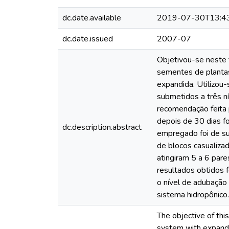
dc.date.available
2019-07-30T13:4
dc.date.issued
2007-07
Objetivou-se neste t
sementes de plantas
expandida. Utilizou-
submetidos a três n
recomendação feita 
depois de 30 dias f
dc.description.abstract
empregado foi de sub
de blocos casualiza
atingiram 5 a 6 pare
resultados obtidos 
o nível de adubação
sistema hidropônico
The objective of thi
system with expanded