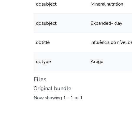
dc.subject
Mineral nutrition
dc.subject
Expanded- clay
dc.title
Influência do nível
dc.type
Artigo
Files
Original bundle
Now showing
1 - 1 of 1