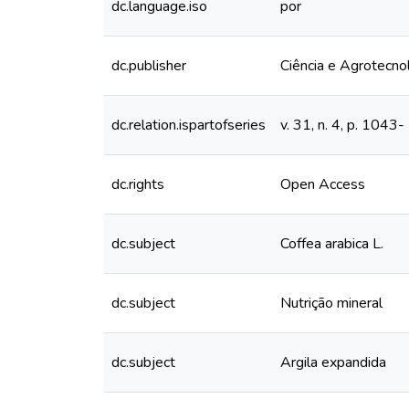
dc.language.iso
por
dc.publisher
Ciência e Agrotecno
dc.relation.ispartofseries
v. 31, n. 4, p. 1043
dc.rights
Open Access
dc.subject
Coffea arabica L.
dc.subject
Nutrição mineral
dc.subject
Argila expandida