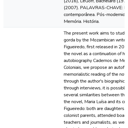
(2016), LeGoff, Bachelard (1978
(2007). PALAVRAS-CHAVE: Lit
contemporânea. Pós-modernidad
Memória. História.
The present work aims to study
gorda by the Mozambican writer
Figueiredo, first released in 201
the novel as a continuation of her
autobiography Cadernos de Me
Coloniais, we propose an autofic
memorialistic reading of the nove
through the author's biographica
through interviews, it is possibl
several similarities between the
the novel, Maria Luísa and its cre
Figueiredo: both are daughters 
colonist parents, attended board
teachers and journalists, as well