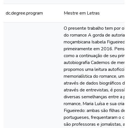
dc.degree.program
Mestre em Letras
O presente trabalho tem por obj
do romance A gorda de autoria d
moçambicana Isabela Figueiredo
primeiramente em 2016. Pensa
como a continuação de seu primei
autobiografia Cadernos de memór
propomos uma leitura autoficcio
memorialística do romance, uma 
através de dados biográficos da
através de entrevistas, é possív
diversas semelhanças entre a pr
romance, Maria Luísa e sua criado
Figueiredo: ambas são filhas de 
portugueses, frequentaram o col
são professoras e jornalistas, a