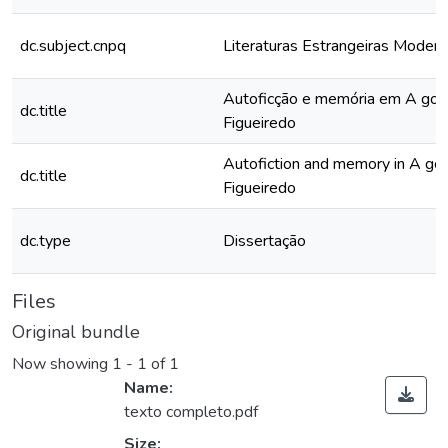
dc.subject.cnpq
Literaturas Estrangeiras Moder
Autoficção e memória em A gord
dc.title
Figueiredo
Autofiction and memory in A gor
dc.title
Figueiredo
dc.type
Dissertação
Files
Original bundle
Now showing
1 - 1 of 1
Name:
texto completo.pdf
Size: