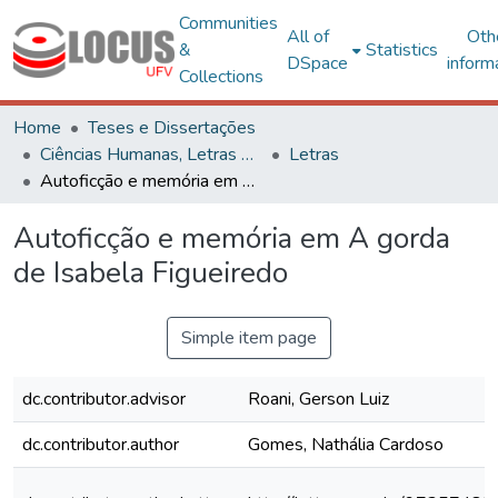
Communities
All of
Oth
&
Statistics
DSpace
inform
Collections
Home
Teses e Dissertações
Ciências Humanas, Letras e Artes
Letras
Autoficção e memória em A gorda de Isabela Figueiredo
Autoficção e memória em A gorda
de Isabela Figueiredo
Simple item page
dc.contributor.advisor
Roani, Gerson Luiz
dc.contributor.author
Gomes, Nathália Cardoso