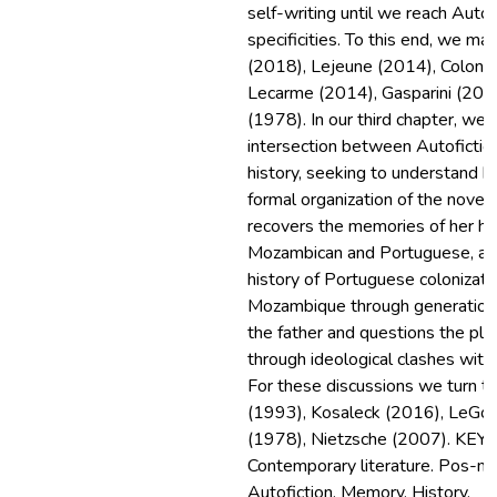
self-writing until we reach Autofi
specificities. To this end, we ma
(2018), Lejeune (2014), Colonn
Lecarme (2014), Gasparini (201
(1978). In our third chapter, we
intersection between Autoficti
history, seeking to understand h
formal organization of the novel,
recovers the memories of her h
Mozambican and Portuguese, and
history of Portuguese colonizatio
Mozambique through generationa
the father and questions the pl
through ideological clashes with
For these discussions we turn to
(1993), Kosaleck (2016), LeGof
(1978), Nietzsche (2007). K
Contemporary literature. Pos-m
Autofiction. Memory. History.