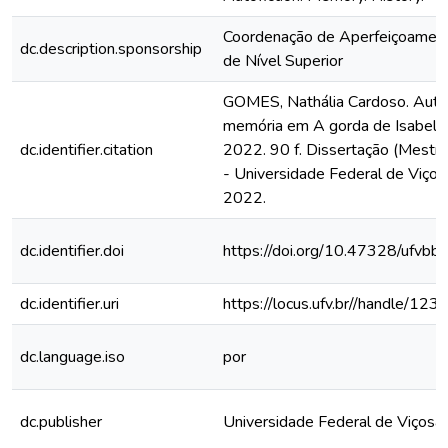
Coordenação de Aperfeiçoamen
dc.description.sponsorship
de Nível Superior
GOMES, Nathália Cardoso. Auto
memória em A gorda de Isabela 
dc.identifier.citation
2022. 90 f. Dissertação (Mestr
- Universidade Federal de Viçosa
2022.
dc.identifier.doi
https://doi.org/10.47328/ufvbb
dc.identifier.uri
https://locus.ufv.br//handle/
dc.language.iso
por
dc.publisher
Universidade Federal de Viçosa