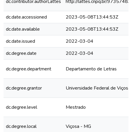
dc.contributor.authorLattes
http://lattes.cnpq.br/973574
dc.date.accessioned
2023-05-08T13:44:53Z
dc.date.available
2023-05-08T13:44:53Z
dc.date.issued
2022-03-04
dc.degree.date
2022-03-04
dc.degree.department
Departamento de Letras
dc.degree.grantor
Universidade Federal de Viçosa
dc.degree.level
Mestrado
dc.degree.local
Viçosa - MG