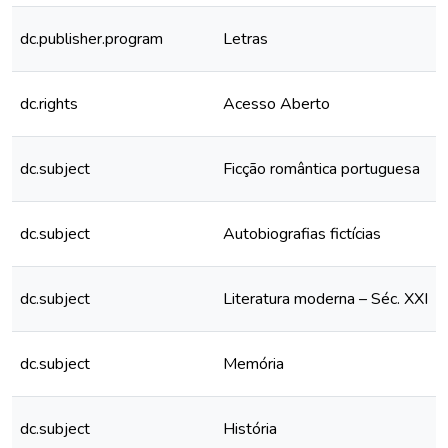
dc.publisher.program
Letras
dc.rights
Acesso Aberto
dc.subject
Ficção romântica portuguesa
dc.subject
Autobiografias fictícias
dc.subject
Literatura moderna – Séc. XXI
dc.subject
Memória
dc.subject
História