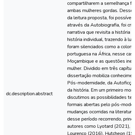
compartilharem a semelhança fís
ambas mulheres gordas. Desse 
da leitura proposta, foi possível
através da Autobiografia, foi cr
narrativa que revisita a história 
história individual, trazendo à lu
foram silenciados como a coloni
portuguesa na África, nesse cas
Moçambique e as questões iner
mulher. Dividido em três capítulo
dissertação mobiliza conhecimen
Pós-modernidade, da Autoficçã
da história. Em um primeiro mo
dc.description.abstract
discutimos as possibilidades te
formais abertas pelo pós-moder
mudanças ocorridas na literatur
desse período recorrendo, princi
autores como Lyotard (2021), S
Lourenço (2016), Hutcheon (19