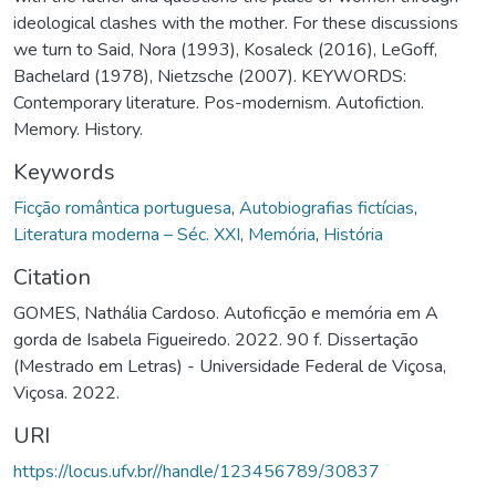
ideological clashes with the mother. For these discussions
we turn to Said, Nora (1993), Kosaleck (2016), LeGoff,
Bachelard (1978), Nietzsche (2007). KEYWORDS:
Contemporary literature. Pos-modernism. Autofiction.
Memory. History.
Keywords
Ficção romântica portuguesa
,
Autobiografias fictícias
,
Literatura moderna – Séc. XXI
,
Memória
,
História
Citation
GOMES, Nathália Cardoso. Autoficção e memória em A
gorda de Isabela Figueiredo. 2022. 90 f. Dissertação
(Mestrado em Letras) - Universidade Federal de Viçosa,
Viçosa. 2022.
URI
https://locus.ufv.br//handle/123456789/30837