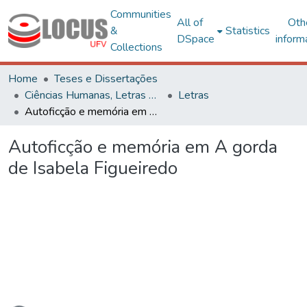
Communities
All of
Oth
&
Statistics
DSpace
inform
Collections
Home
Teses e Dissertações
Ciências Humanas, Letras e Artes
Letras
Autoficção e memória em A gorda de Isabela Figueiredo
Autoficção e memória em A gorda
de Isabela Figueiredo