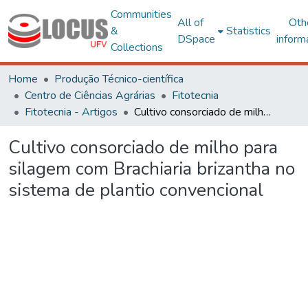
Communities
All of
Oth
&
Statistics
DSpace
inform
Collections
Home
Produção Técnico-científica
Centro de Ciências Agrárias
Fitotecnia
Fitotecnia - Artigos
Cultivo consorciado de milho para silagem com Brachiaria brizantha no sistema de plantio convencional
Cultivo consorciado de milho para
silagem com Brachiaria brizantha no
sistema de plantio convencional