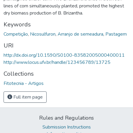
lines of corn simultaneously planted, promoted the highest
dry biomass production of B. Brizantha.
Keywords
Competição
,
Nicosulfuron
,
Arranjo de semeadura
,
Pastagem
URI
http://dx.doi.org/10.1590/S0100-83582005000400011
http://www.locus.ufv.br/handle/123456789/13725
Collections
Fitotecnia - Artigos
Full item page
Rules and Regulations
Submission Instructions