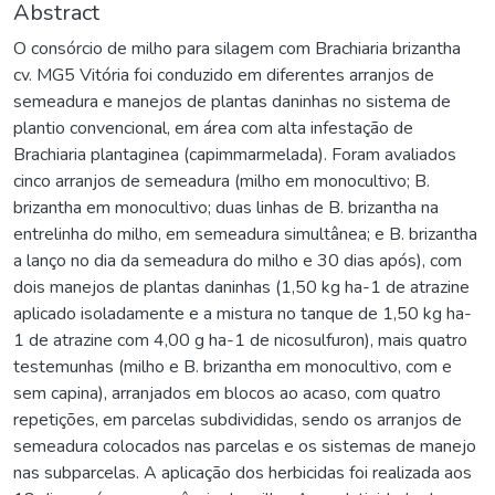
Abstract
O consórcio de milho para silagem com Brachiaria brizantha
cv. MG5 Vitória foi conduzido em diferentes arranjos de
semeadura e manejos de plantas daninhas no sistema de
plantio convencional, em área com alta infestação de
Brachiaria plantaginea (capimmarmelada). Foram avaliados
cinco arranjos de semeadura (milho em monocultivo; B.
brizantha em monocultivo; duas linhas de B. brizantha na
entrelinha do milho, em semeadura simultânea; e B. brizantha
a lanço no dia da semeadura do milho e 30 dias após), com
dois manejos de plantas daninhas (1,50 kg ha-1 de atrazine
aplicado isoladamente e a mistura no tanque de 1,50 kg ha-
1 de atrazine com 4,00 g ha-1 de nicosulfuron), mais quatro
testemunhas (milho e B. brizantha em monocultivo, com e
sem capina), arranjados em blocos ao acaso, com quatro
repetições, em parcelas subdivididas, sendo os arranjos de
semeadura colocados nas parcelas e os sistemas de manejo
nas subparcelas. A aplicação dos herbicidas foi realizada aos