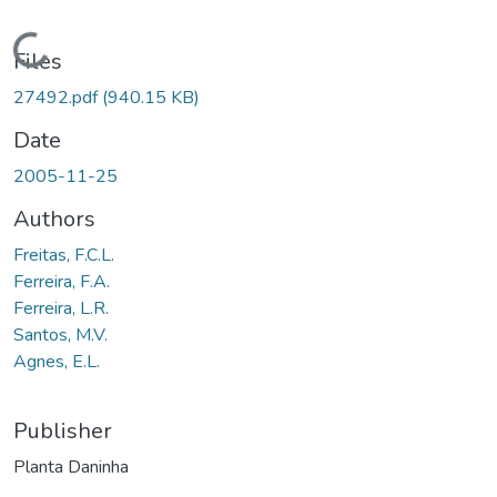
Loading...
Files
27492.pdf
(940.15 KB)
Date
2005-11-25
Authors
Freitas, F.C.L.
Ferreira, F.A.
Ferreira, L.R.
Santos, M.V.
Agnes, E.L.
Publisher
Planta Daninha