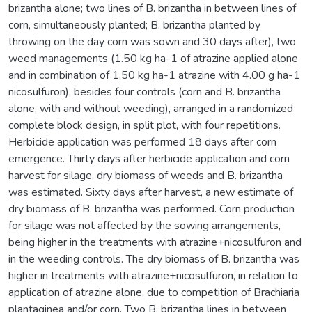
brizantha alone; two lines of B. brizantha in between lines of
corn, simultaneously planted; B. brizantha planted by
throwing on the day corn was sown and 30 days after), two
weed managements (1.50 kg ha-1 of atrazine applied alone
and in combination of 1.50 kg ha-1 atrazine with 4.00 g ha-1
nicosulfuron), besides four controls (corn and B. brizantha
alone, with and without weeding), arranged in a randomized
complete block design, in split plot, with four repetitions.
Herbicide application was performed 18 days after corn
emergence. Thirty days after herbicide application and corn
harvest for silage, dry biomass of weeds and B. brizantha
was estimated. Sixty days after harvest, a new estimate of
dry biomass of B. brizantha was performed. Corn production
for silage was not affected by the sowing arrangements,
being higher in the treatments with atrazine+nicosulfuron and
in the weeding controls. The dry biomass of B. brizantha was
higher in treatments with atrazine+nicosulfuron, in relation to
application of atrazine alone, due to competition of Brachiaria
plantaginea and/or corn. Two B. brizantha lines in between