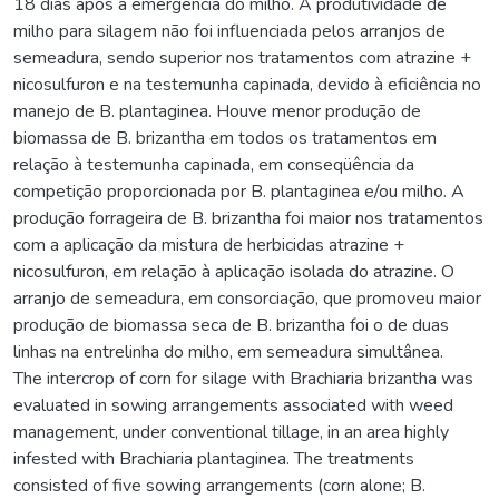
18 dias após a emergência do milho. A produtividade de
milho para silagem não foi influenciada pelos arranjos de
semeadura, sendo superior nos tratamentos com atrazine +
nicosulfuron e na testemunha capinada, devido à eficiência no
manejo de B. plantaginea. Houve menor produção de
biomassa de B. brizantha em todos os tratamentos em
relação à testemunha capinada, em conseqüência da
competição proporcionada por B. plantaginea e/ou milho. A
produção forrageira de B. brizantha foi maior nos tratamentos
com a aplicação da mistura de herbicidas atrazine +
nicosulfuron, em relação à aplicação isolada do atrazine. O
arranjo de semeadura, em consorciação, que promoveu maior
produção de biomassa seca de B. brizantha foi o de duas
linhas na entrelinha do milho, em semeadura simultânea.
The intercrop of corn for silage with Brachiaria brizantha was
evaluated in sowing arrangements associated with weed
management, under conventional tillage, in an area highly
infested with Brachiaria plantaginea. The treatments
consisted of five sowing arrangements (corn alone; B.