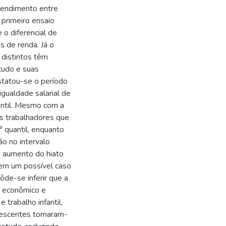
 rendimento entre
 primeiro ensaio
 o diferencial de
 de renda. Já o
 distintos têm
tudo e suas
statou-se o período
gualdade salarial de
uantil. Mesmo com a
os trabalhadores que
 quantil, enquanto
o no intervalo
m aumento do hiato
 em um possível caso
de-se inferir que a
o econômico e
trabalho infantil,
lescentes tornaram-