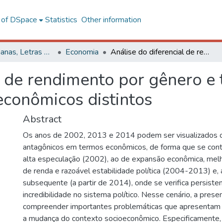
l of DSpace
Statistics
Other information
Ciências Humanas, Letras e Artes
Economia
Análise do diferencial de rendimento por gênero e trabalho infanto-juvenil em contextos econômicos distintos
l de rendimento por gênero e 
econômicos distintos
Abstract
Os anos de 2002, 2013 e 2014 podem ser visualizados 
antagônicos em termos econômicos, de forma que se cont
alta especulação (2002), ao de expansão econômica, melho
de renda e razoável estabilidade política (2004-2013) e, 
subsequente (a partir de 2014), onde se verifica persiste
incredibilidade no sistema político. Nesse cenário, a pres
compreender importantes problemáticas que apresentam 
a mudança do contexto socioeconômico. Especificamente, 