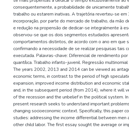
se mais propensas a dedicar o tempo exclusivamente ao e
consequentemente, a probabilidade de unicamente trabalha
trabalho ou estarem inativas. A trajetória reverteu-se e
incorporação, por parte do mercado de trabalho, da mão de
e redução na propensão de dedicar-se integralmente à esc
observou-se que os dois segmentos estudados apresen
comportamentos distintos, de acordo com o ano em que se
confirmando a necessidade de se realizar pesquisas tais 
executada. Palavras-chave: Diferencial de rendimento po
quantílica. Trabalho infanto-juvenil. Regressão multinomial 
The years 2002, 2013 and 2014 can be viewed as antagon
economic terms, in contrast to the period of high specula
expansion, improved income distribution and economic st
and, in the subsequent period (from 2014), where it will v
of the recession and the unbelief in the political system. In
present research seeks to understand important problems
changing socioeconomic context. Specifically, this paper c
studies: addressing the income differential between men
other child labor. The first essay sought the average or im