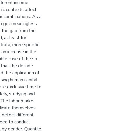
fferent income
ic contexts affect
ir combinations. As a
, to get meaningless
f the gap from the
, at least for
trata, more specific
 an increase in the
ible case of the so-
d that the decade
 the application of
asing human capital.
ote exclusive time to
lely, studying and
. The labor market
edicate themselves
 detect different,
 need to conduct
 by gender. Quantile