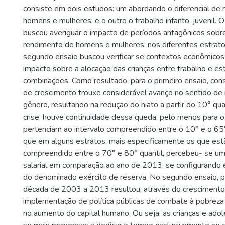
consiste em dois estudos: um abordando o diferencial de
homens e mulheres; e o outro o trabalho infanto-juvenil. O
buscou averiguar o impacto de períodos antagônicos sobre
rendimento de homens e mulheres, nos diferentes estratos
segundo ensaio buscou verificar se contextos econômicos
impacto sobre a alocação das crianças entre trabalho e es
combinações. Como resultado, para o primeiro ensaio, con
de crescimento trouxe considerável avanço no sentido de i
gênero, resultando na redução do hiato a partir do 10° q
crise, houve continuidade dessa queda, pelo menos para 
pertenciam ao intervalo compreendido entre o 10° e o 65°
que em alguns estratos, mais especificamente os que estã
compreendido entre o 70° e 80° quantil, percebeu- se u
salarial em comparação ao ano de 2013, se configurando
do denominado exército de reserva. No segundo ensaio, pô
década de 2003 a 2013 resultou, através do cresciment
implementação de política públicas de combate à pobreza e 
no aumento do capital humano. Ou seja, as crianças e ado