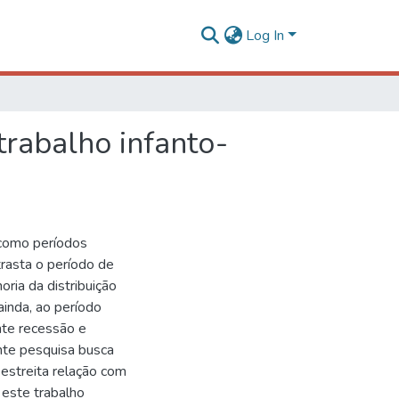
Log In
trabalho infanto-
como períodos
rasta o período de
ria da distribuição
ainda, ao período
nte recessão e
ente pesquisa busca
estreita relação com
este trabalho