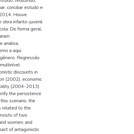
studo, reduzindo,
r, conciliar estudo e
m 2014. Houve
 obra infanto-juvenil
ola. De forma geral,
taram
 analisa,
como a aqui
r gênero. Regressão
multinível.
istic discounts in
tion (2002), economic
ability (2004-2013)
erify the persistence
 this scenario, the
 related to the
onsists of two
 and women; and
pact of antagonistic