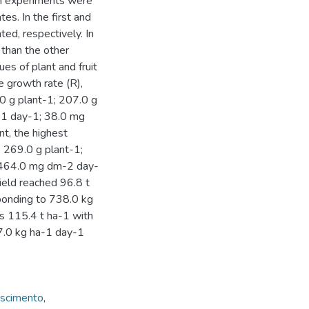
oth experiments were
es. In the first and
ed, respectively. In
 than the other
ues of plant and fruit
e growth rate (R),
.0 g plant-1; 207.0 g
-1 day-1; 38.0 mg
t, the highest
; 269.0 g plant-1;
 464.0 mg dm-2 day-
 yield reached 96.8 t
ponding to 738.0 kg
as 115.4 t ha-1 with
7.0 kg ha-1 day-1
escimento
,