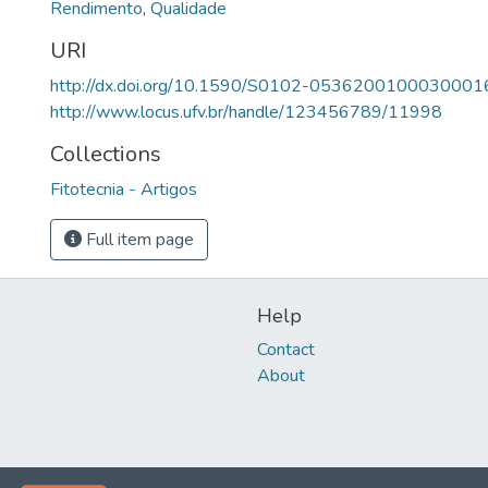
Rendimento
,
Qualidade
URI
http://dx.doi.org/10.1590/S0102-0536200100030001
http://www.locus.ufv.br/handle/123456789/11998
Collections
Fitotecnia - Artigos
Full item page
Help
Contact
About