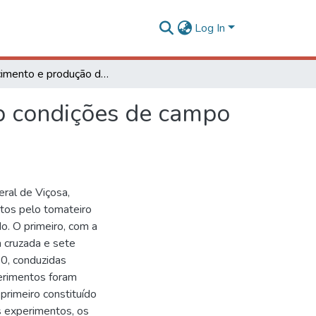
Log In
Crescimento e produção do tomateiro cultivado sob condições de campo e de ambiente protegido
ob condições de campo
ral de Viçosa,
utos pelo tomateiro
o. O primeiro, com a
a cruzada e sete
50, conduzidas
erimentos foram
primeiro constituído
s experimentos, os