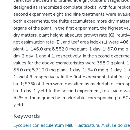
vertically trellised and pruned at eight clusters stage. B
designed as randomized complete blocks, with four replicat
second experiment eight and nine treatments were evaluat
both experiments, the fruits accumulated more dry matter
organs of the plant. In the first experiment, the highest val
dry matters, plant height, absolute growth rate (G), relativ
net assimilation rate (E), and leaf area index (L) were 406
plant-1; 146.0 cm; 8,552.0 mg plant-1 day-1; 87.0 mg g
dm-2 day-1 and 4.1, respectively. In the second experimen
values for the above characteristics were 398.0 g plant-1
85.0 cm; 5,710.0 mg plant-1 day-1; 54.0 mg g-1 day-1;
1 and 4.9, respectively. In the first experiment, total fruit
ha-1; 93% of them were classified as marketable, corres
ha-1 day-1 yield. In the second experiment, total yield w
94% of them graded as marketable, corresponding to 80
yield.
Keywords
Lycopersicon esculentum Mill
,
Plasticultura
,
Análise do cr