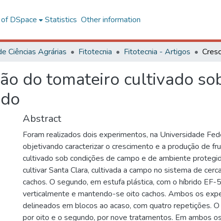
l of DSpace
Statistics
Other information
de Ciências Agrárias
Fitotecnia
Fitotecnia - Artigos
ão do tomateiro cultivado s
ido
Abstract
Foram realizados dois experimentos, na Universidade Fede
objetivando caracterizar o crescimento e a produção de fr
cultivado sob condições de campo e de ambiente protegid
cultivar Santa Clara, cultivada a campo no sistema de cerc
cachos. O segundo, em estufa plástica, com o híbrido EF-
verticalmente e mantendo-se oito cachos. Ambos os exp
delineados em blocos ao acaso, com quatro repetições. O 
por oito e o segundo, por nove tratamentos. Em ambos o