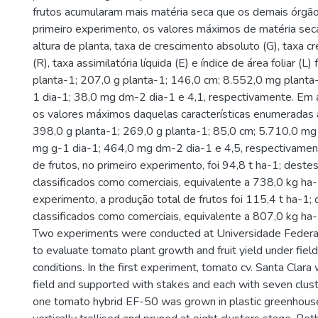
frutos acumularam mais matéria seca que os demais órgão
primeiro experimento, os valores máximos de matéria seca 
altura de planta, taxa de crescimento absoluto (G), taxa c
(R), taxa assimilatória líquida (E) e índice de área foliar (L
planta-1; 207,0 g planta-1; 146,0 cm; 8.552,0 mg planta
1 dia-1; 38,0 mg dm-2 dia-1 e 4,1, respectivamente. Em 
os valores máximos daquelas características enumeradas
398,0 g planta-1; 269,0 g planta-1; 85,0 cm; 5.710,0 mg 
mg g-1 dia-1; 464,0 mg dm-2 dia-1 e 4,5, respectivamen
de frutos, no primeiro experimento, foi 94,8 t ha-1; dest
classificados como comerciais, equivalente a 738,0 kg ha
experimento, a produção total de frutos foi 115,4 t ha-1
classificados como comerciais, equivalente a 807,0 kg ha-
Two experiments were conducted at Universidade Federal 
to evaluate tomato plant growth and fruit yield under fiel
conditions. In the first experiment, tomato cv. Santa Clara
field and supported with stakes and each with seven clust
one tomato hybrid EF-50 was grown in plastic greenhous