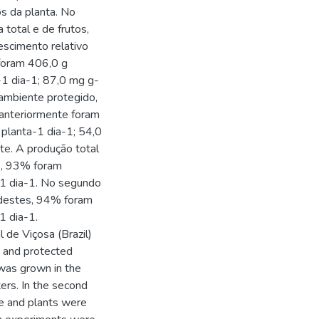
s da planta. No
total e de frutos,
rescimento relativo
) foram 406,0 g
-1 dia-1; 87,0 mg g-
ambiente protegido,
 anteriormente foram
planta-1 dia-1; 54,0
te. A produção total
es, 93% foram
-1 dia-1. No segundo
; destes, 94% foram
1 dia-1.
de Viçosa (Brazil)
d and protected
 was grown in the
ers. In the second
e and plants were