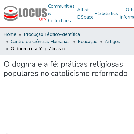
Communities
All of
Oth
&
Statistics
DSpace
inform
Collections
Home
Produção Técnico-científica
Centro de Ciências Humanas, Letras e Artes
Educação
Artigos
O dogma e a fé: práticas religiosas populares no catolicismo reformado
O dogma e a fé: práticas religiosas
populares no catolicismo reformado