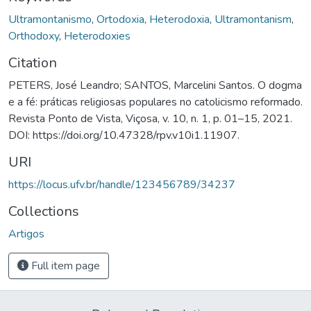
Ultramontanismo
,
Ortodoxia
,
Heterodoxia
,
Ultramontanism
,
Orthodoxy
,
Heterodoxies
Citation
PETERS, José Leandro; SANTOS, Marcelini Santos. O dogma
e a fé: práticas religiosas populares no catolicismo reformado.
Revista Ponto de Vista, Viçosa, v. 10, n. 1, p. 01–15, 2021.
DOI: https://doi.org/10.47328/rpv.v10i1.11907.
URI
https://locus.ufv.br/handle/123456789/34237
Collections
Artigos
Full item page