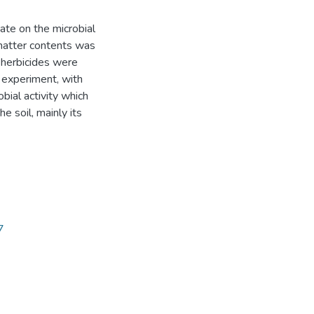
ate on the microbial
c matter contents was
e herbicides were
k experiment, with
obial activity which
e soil, mainly its
7