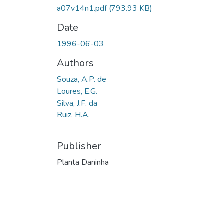
a07v14n1.pdf
(793.93 KB)
Date
1996-06-03
Authors
Souza, A.P. de
Loures, E.G.
Silva, J.F. da
Ruiz, H.A.
Publisher
Planta Daninha