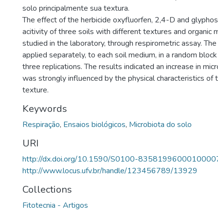
solo principalmente sua textura.
The effect of the herbicide oxyfluorfen, 2,4-D and glyphos
acitivity of three soils with different textures and organi
studied in the laboratory, through respirometric assay. Th
applied separately, to each soil medium, in a random bloc
three replications. The results indicated an increase in micr
was strongly influenced by the physical characteristics of th
texture.
Keywords
Respiração
,
Ensaios biológicos
,
Microbiota do solo
URI
http://dx.doi.org/10.1590/S0100-8358199600010000
http://www.locus.ufv.br/handle/123456789/13929
Collections
Fitotecnia - Artigos