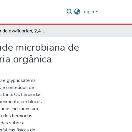
Log In
Efeito do oxyfluorfen, 2,4-D e glyphosate na atividade microbiana de solos com diferentes texturas e conteúdos de matéria orgânica
dade microbiana de
ria orgânica
D e glyphosate na
as e conteúdos de
atório. Os herbicidas
xperimento em blocos
tados indicaram um
o dos herbicidas
idas sobre a
ísticas físicas do