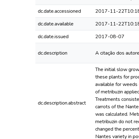
dc.date.accessioned
2017-11-22T10:1
dc.date.available
2017-11-22T10:1
dc.date.issued
2017-08-07
dc.description
A citação dos autore
The initial slow gro
these plants for pro
available for weeds 
of metribuzin applie
Treatments consiste
dc.description.abstract
carrots of the Nant
was calculated. Metr
metribuzin do not re
changed the percenta
Nantes variety in p