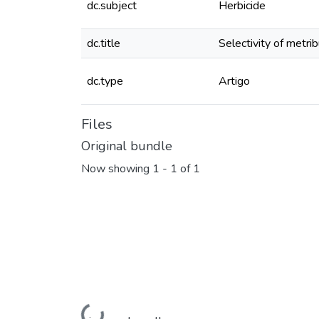
dc.subject
Herbicide
dc.title
Selectivity of metri
dc.type
Artigo
Files
Original bundle
Now showing
1 - 1 of 1
Loading...