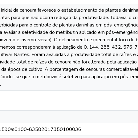
inicial da cenoura favorece o estabelecimento de plantas daninha
tas para que não ocorra redução da produtividade. Todavia, o con
rbicidas para o controle de plantas daninhas em pós-emergênci
a avaliar a seletividade do metribuzin aplicado em pós-emergênc
(inverno e inverno-verão). O delineamento experimental foi o de
amentos corresponderam à aplicação de 0, 144, 288, 432, 576, 7
cultivar Nantes. Foram avaliadas a produtividade total de raízes 
ividade total de raízes de cenoura não foi alterada pela aplicaçã
a época de cultivo. A porcentagem de cenouras comercializáveis
Conclui-se que o metribuzin é seletivo para aplicação em pós-eme
.
/10.1590/s0100-83582017350100036