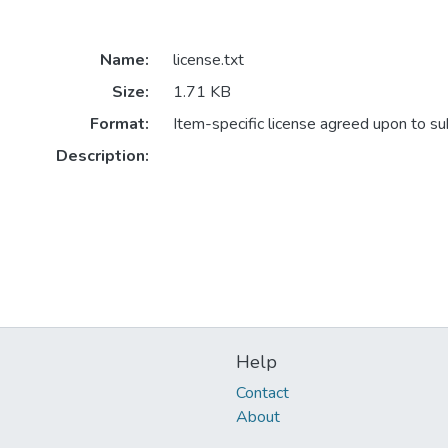
Name:
license.txt
Size:
1.71 KB
Format:
Item-specific license agreed upon to s
Description:
Help
Contact
About