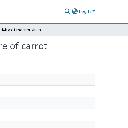
Log In
Selectivity of metribuzin in postemergence of culture of carrot
e of carrot