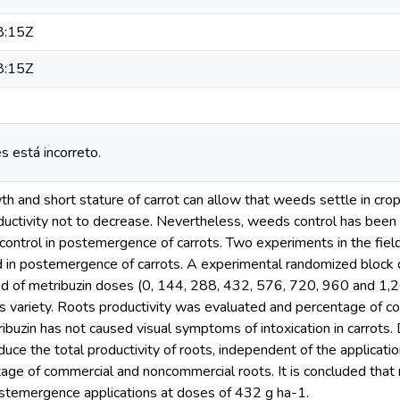
8:15Z
8:15Z
s está incorreto.
wth and short stature of carrot can allow that weeds settle in cr
ductivity not to decrease. Nevertheless, weeds control has been 
control in postemergence of carrots. Two experiments in the field
d in postemergence of carrots. A experimental randomized block de
d of metribuzin doses (0, 144, 288, 432, 576, 720, 960 and 1,2
es variety. Roots productivity was evaluated and percentage of 
ibuzin has not caused visual symptoms of intoxication in carrots
duce the total productivity of roots, independent of the applicati
ge of commercial and noncommercial roots. It is concluded that me
ostemergence applications at doses of 432 g ha-1.