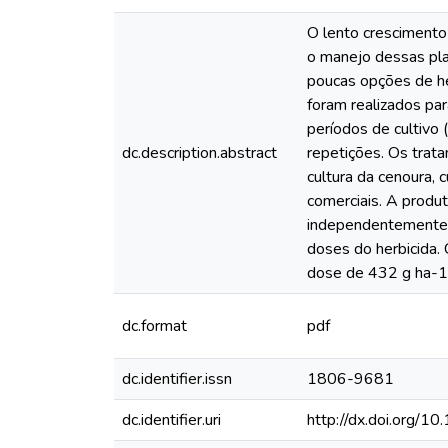
O lento crescimento 
o manejo dessas plan
poucas opções de he
foram realizados par
períodos de cultivo 
dc.description.abstract
repetições. Os trat
cultura da cenoura, 
comerciais. A produt
independentemente d
doses do herbicida. 
dose de 432 g ha-1
dc.format
pdf
dc.identifier.issn
1806-9681
dc.identifier.uri
http://dx.doi.org