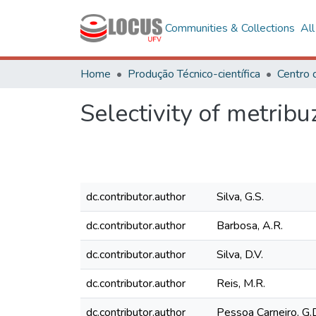
Communities & Collections
Al
Home
Produção Técnico-científica
Centro 
Selectivity of metribu
dc.contributor.author
Silva, G.S.
dc.contributor.author
Barbosa, A.R.
dc.contributor.author
Silva, D.V.
dc.contributor.author
Reis, M.R.
dc.contributor.author
Pessoa Carneiro, G.D