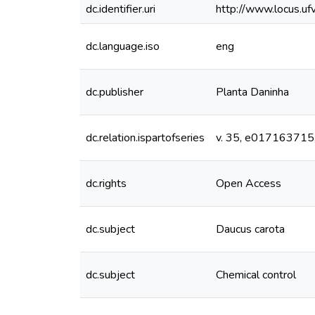
dc.identifier.uri
http://www.locus.u
dc.language.iso
eng
dc.publisher
Planta Daninha
dc.relation.ispartofseries
v. 35, e017163715
dc.rights
Open Access
dc.subject
Daucus carota
dc.subject
Chemical control