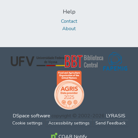
Help
Contact
About
DSpace software
copyright © 2002-2026
LYRASIS
Cookie settings
Accessibility settings
Send Feedback
COAR Notify