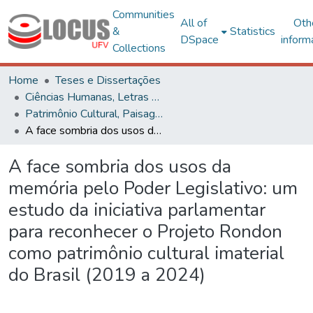
Communities
All of
Oth
&
Statistics
DSpace
inform
Collections
Home
Teses e Dissertações
Ciências Humanas, Letras e Artes
Patrimônio Cultural, Paisagens e Cidadania
A face sombria dos usos da memória pelo Poder Legislativo: um estudo da iniciativa parlamentar para reconhecer o Projeto Rondon como patrimônio cultural imaterial do Brasil (2019 a 2024)
A face sombria dos usos da
memória pelo Poder Legislativo: um
estudo da iniciativa parlamentar
para reconhecer o Projeto Rondon
como patrimônio cultural imaterial
do Brasil (2019 a 2024)