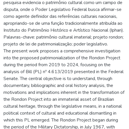
pesquisa evidencia o patrimônio cultural como um campo de
disputa, onde o Poder Legislativo Federal busca afirmar-se
como agente definidor das referências culturais nacionais,
apropriando-se de uma função tradicionalmente atribuída ao
Instituto do Patrimônio Histórico e Artístico Nacional (Iphan).
Palavras-chave: patrimônio cultural imaterial; projeto rondon;
projeto de lei de patrimonialização; poder legislativo.
The present work proposes a comprehensive investigation
into the proposed patrimonialization of the Rondon Project
during the period from 2019 to 2024, focusing on the
analysis of Bill (PL) nº 4.613/2019 presented in the Federal
Senate. The central objective is to understand, through
documentary, bibliographic and oral history analysis, the
motivations and implications inherent in the transformation of
the Rondon Project into an immaterial asset of Brazilian
cultural heritage, through the legislative means, in a national
political context of cultural and educational dismantling in
which this PL emerged. The Rondon Project began during
the period of the Military Dictatorship, in July 1967, with