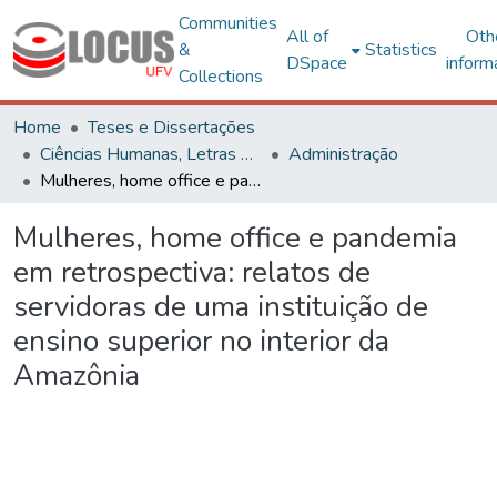
Communities
All of
Oth
&
Statistics
DSpace
inform
Collections
Home
Teses e Dissertações
Ciências Humanas, Letras e Artes
Administração
Mulheres, home office e pandemia em retrospectiva: relatos de servidoras de uma instituição de ensino superior no interior da Amazônia
Mulheres, home office e pandemia
em retrospectiva: relatos de
servidoras de uma instituição de
ensino superior no interior da
Amazônia