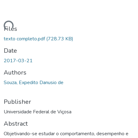
ding...
Files
texto completo.pdf
(728.73 KB)
Date
2017-03-21
Authors
Souza, Expedito Danusio de
Publisher
Universidade Federal de Viçosa
Abstract
Objetivando-se estudar o comportamento, desempenho e