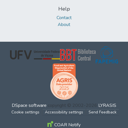
Help
Contact
About
DSpace software
copyright © 2002-2026
LYRASIS
Cookie settings
Accessibility settings
Send Feedback
COAR Notify