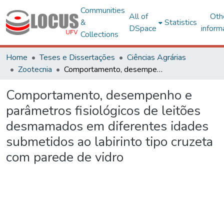
Communities
All of
Oth
&
Statistics
DSpace
inform
Collections
Home
Teses e Dissertações
Ciências Agrárias
Zootecnia
Comportamento, desempenho e parâmetros fisiológicos de leitões desmamados em diferentes idades submetidos ao labirinto tipo cruzeta com parede de vidro
Comportamento, desempenho e
parâmetros fisiológicos de leitões
desmamados em diferentes idades
submetidos ao labirinto tipo cruzeta
com parede de vidro