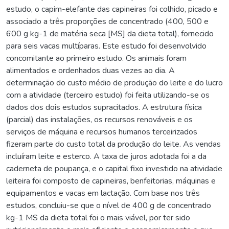
estudo, o capim-elefante das capineiras foi colhido, picado e
associado a três proporções de concentrado (400, 500 e
600 g kg-1 de matéria seca [MS] da dieta total), fornecido
para seis vacas multíparas. Este estudo foi desenvolvido
concomitante ao primeiro estudo. Os animais foram
alimentados e ordenhados duas vezes ao dia. A
determinação do custo médio de produção do leite e do lucro
com a atividade (terceiro estudo) foi feita utilizando-se os
dados dos dois estudos supracitados. A estrutura física
(parcial) das instalações, os recursos renováveis e os
serviços de máquina e recursos humanos terceirizados
fizeram parte do custo total da produção do leite. As vendas
incluíram leite e esterco. A taxa de juros adotada foi a da
caderneta de poupança, e o capital fixo investido na atividade
leiteira foi composto de capineiras, benfeitorias, máquinas e
equipamentos e vacas em lactação. Com base nos três
estudos, concluiu-se que o nível de 400 g de concentrado
kg-1 MS da dieta total foi o mais viável, por ter sido