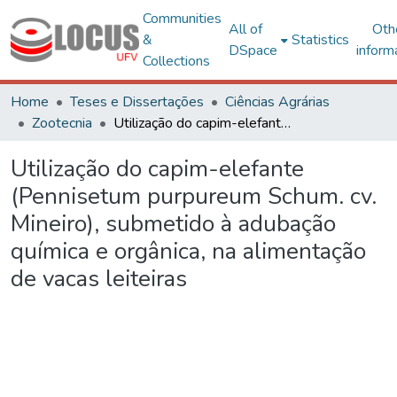
Communities
All of
Oth
&
Statistics
DSpace
inform
Collections
Home
Teses e Dissertações
Ciências Agrárias
Zootecnia
Utilização do capim-elefante (Pennisetum purpureum Schum. cv. Mineiro), submetido à adubação química e orgânica, na alimentação de vacas leiteiras
Utilização do capim-elefante
(Pennisetum purpureum Schum. cv.
Mineiro), submetido à adubação
química e orgânica, na alimentação
de vacas leiteiras