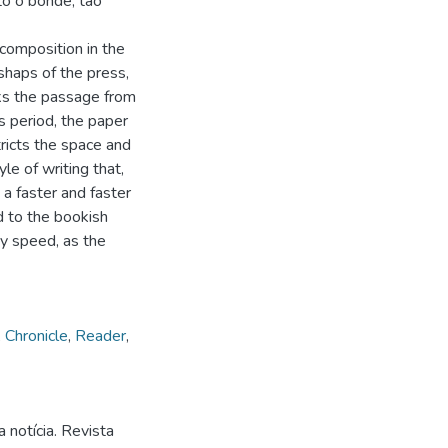
to o bonde, tão
 composition in the
shaps of the press,
ks the passage from
s period, the paper
ricts the space and
le of writing that,
 a faster and faster
d to the bookish
y speed, as the
,
Chronicle
,
Reader
,
 notícia. Revista