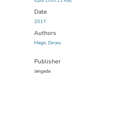
s.pdf
(390.13 KB)
Date
2017
Authors
Magri, Dirceu
Publisher
Jangada