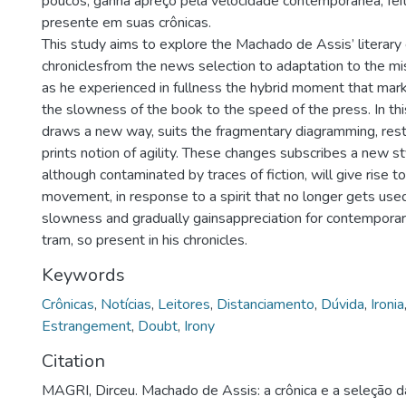
poucos, ganha apreço pela velocidade contemporânea, fei
presente em suas crônicas.
This study aims to explore the Machado de Assis’ literary
chroniclesfrom the news selection to adaptation to the mi
as he experienced in fullness the hybrid moment that mar
the slowness of the book to the speed of the press. In thi
draws a new way, suits the fragmentary diagramming, rest
prints notion of agility. These changes subscribes a new sty
although contaminated by traces of fiction, will give rise to
movement, in response to a spirit that no longer gets use
slowness and gradually gainsappreciation for contemporar
tram, so present in his chronicles.
Keywords
Crônicas
,
Notícias
,
Leitores
,
Distanciamento
,
Dúvida
,
Ironia
Estrangement
,
Doubt
,
Irony
Citation
MAGRI, Dirceu. Machado de Assis: a crônica e a seleção da