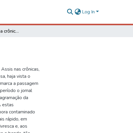
Log In
Machado de Assis: a crônica e a seleção da notícia
 Assis nas crônicas,
a, haja vista o
ue marca a passagem
período o jornal
iagramação da
A estas
bora contaminado
ais rápido, em
ivresca e, aos