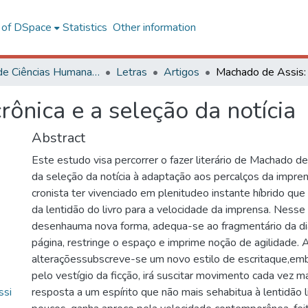
l of DSpace
Statistics
Other information
Centro de Ciências Humanas, Letras e Artes
Letras
Artigos
rônica e a seleção da notícia
Abstract
Este estudo visa percorrer o fazer literário de Machado de
da seleção da notícia à adaptação aos percalços da imprens
cronista ter vivenciado em plenitudeo instante híbrido q
da lentidão do livro para a velocidade da imprensa. Nesse 
desenhauma nova forma, adequa-se ao fragmentário da d
página, restringe o espaço e imprime noção de agilidade. 
alteraçõessubscreve-se um novo estilo de escritaque,em
pelo vestígio da ficção, irá suscitar movimento cada vez m
ssi
resposta a um espírito que não mais sehabitua à lentidão l