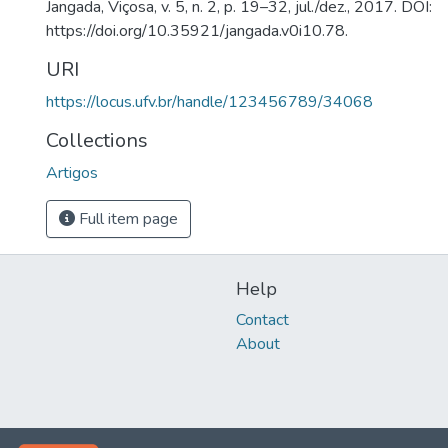
Jangada, Viçosa, v. 5, n. 2, p. 19–32, jul./dez., 2017. DOI:
https://doi.org/10.35921/jangada.v0i10.78.
URI
https://locus.ufv.br/handle/123456789/34068
Collections
Artigos
Full item page
Help
Contact
About