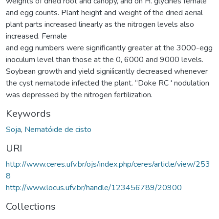
weights of dried root and canopy, and on H. glycines female
and egg counts. Plant height and weight of the dried aerial
plant parts increased linearly as the nitrogen levels also
increased. Female
and egg numbers were significantly greater at the 3000-egg
inoculum level than those at the 0, 6000 and 9000 levels.
Soybean growth and yield signiíicantly decreased whenever
the cyst nematode infected the plant. “Doke RC ' nodulation
was depressed by the nitrogen fertilization.
Keywords
Soja
,
Nematóide de cisto
URI
http://www.ceres.ufv.br/ojs/index.php/ceres/article/view/253
8
http://www.locus.ufv.br/handle/123456789/20900
Collections