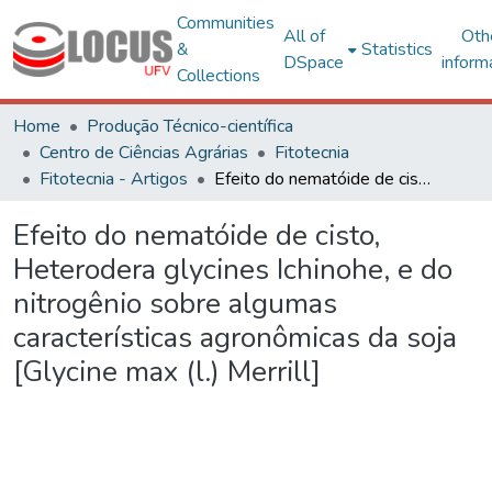
Communities
All of
Oth
&
Statistics
DSpace
inform
Collections
Home
Produção Técnico-científica
Centro de Ciências Agrárias
Fitotecnia
Fitotecnia - Artigos
Efeito do nematóide de cisto, Heterodera glycines Ichinohe, e do nitrogênio sobre algumas características agronômicas da soja [Glycine max (l.) Merrill]
Efeito do nematóide de cisto,
Heterodera glycines Ichinohe, e do
nitrogênio sobre algumas
características agronômicas da soja
[Glycine max (l.) Merrill]