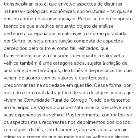
transdiciplinar, isto é, que envolve aspectos de distintas
natureza - biológicas, econômicas, socioculturais - tal qual se
buscou adotar nessa investigação. Partiu-se do pressuposto
teórico de que a velhice enquanto objeto de análise,
pertence a categoria dos irrealizáveis conforme postulada
por Sartre, ou seja, uma situação composta de aspectos
percebidos pelo outro e, como tal, reificados, que
transcendem a nossa consciência. Enquanto irrealizável a
velhice também é uma categoria social sujeita à criação de
uma série de estereótipos, de clichês e de preconceitos que
variam de acordo com os valores e os interesses
predominantes na sociedade em questão. Dessa forma, por
meio do relato oral da trajetória de vida de alguns idosos que
vivem na Comunidade Rural de Córrego Fundo, pertencente
ao município de Viçosa, Zona da Mata mineira, descreveu-se
suas experiências da velhice. Posteriormente, confrontou-se
os aspectos mais recorrentes nos depoimentos dos idosos
com alguns clichês, sinteticamente, apresentados a seguir:
primeiro, a crença de que no meio rural os velhos se sintam