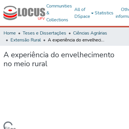
Communities
All of
Oth
&
Statistics
DSpace
inform
Collections
Home
Teses e Dissertações
Ciências Agrárias
Extensão Rural
A experiência do envelhecimento no meio rural
A experiência do envelhecimento
no meio rural
ding...