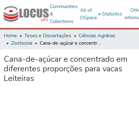
Communities
All of
Oth
&
Statistics
DSpace
inform
Collections
Home
Teses e Dissertações
Ciências Agrárias
Zootecnia
Cana-de-açúcar e concentrado em diferentes proporções para vacas Leiteiras
Cana-de-açúcar e concentrado em
diferentes proporções para vacas
Leiteiras