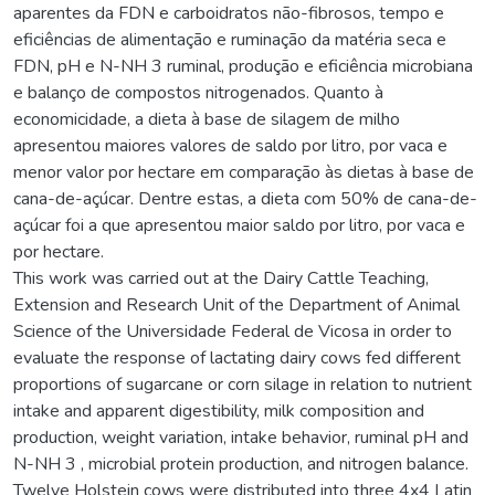
aparentes da FDN e carboidratos não-fibrosos, tempo e
eficiências de alimentação e ruminação da matéria seca e
FDN, pH e N-NH 3 ruminal, produção e eficiência microbiana
e balanço de compostos nitrogenados. Quanto à
economicidade, a dieta à base de silagem de milho
apresentou maiores valores de saldo por litro, por vaca e
menor valor por hectare em comparação às dietas à base de
cana-de-açúcar. Dentre estas, a dieta com 50% de cana-de-
açúcar foi a que apresentou maior saldo por litro, por vaca e
por hectare.
This work was carried out at the Dairy Cattle Teaching,
Extension and Research Unit of the Department of Animal
Science of the Universidade Federal de Vicosa in order to
evaluate the response of lactating dairy cows fed different
proportions of sugarcane or corn silage in relation to nutrient
intake and apparent digestibility, milk composition and
production, weight variation, intake behavior, ruminal pH and
N-NH 3 , microbial protein production, and nitrogen balance.
Twelve Holstein cows were distributed into three 4x4 Latin