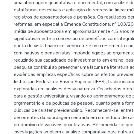
uma abordagem quantitativa e documental, com análise d
estatísticas descritivas e aplicação de regressão linear m
registros de aposentadorias e pensões. Os resultados d
reformas, em especial a Emenda Constitucional nº 103/20
média de aposentadoria em aproximadamente 4,5 anos r
significativamente a concessão de benefícios com integral
ponto de vista financeiro, verificou-se um crescimento co
com inativos e pensionistas, impondo rigidez ao orçamento 
reduzindo sua capacidade de investimento em ensino, pes
pesquisa contribui ao preencher uma lacuna na literatura 
evidências empíricas específicas sobre os efeitos previde
Instituição Federal de Ensino Superior (IFES), tradicional
exploradas em análises dessa natureza. Os achados ofere
para a gestão universitária, visando ao aprimoramento do
orçamentário e de políticas de pessoal, quanto para a form
públicas de caráter previdenciário. Reconhecem-se, entret
decorrentes da abordagem centrada em um estudo de cas
predomínio de variáveis quantitativas. Recomenda-se que 
investigações ampliem a análise comparativa para outras 