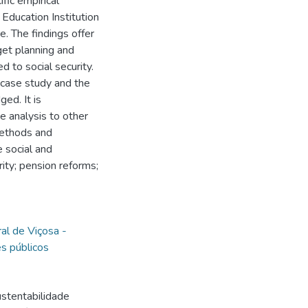
ific empirical
 Education Institution
e. The findings offer
get planning and
d to social security.
 case study and the
ed. It is
 analysis to other
methods and
 social and
rity; pension reforms;
al de Viçosa -
es públicos
ustentabilidade