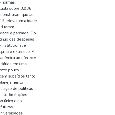
e normas,
últipla sobre 3.936
emonstraram que as
19, elevaram a idade
eduziram
idade e paridade. Do
ntínuo das despesas
institucional e
quisa e extensão. A
acadêmica ao oferecer
nciários em uma
mente pouco
cem subsídios tanto
 planejamento
ulação de políticas
anto, limitações
o único e no
futuras
universidades