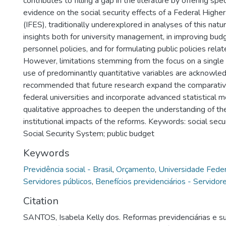
contributes to filling a gap in the literature by offering spec
evidence on the social security effects of a Federal Higher
(IFES), traditionally underexplored in analyses of this natur
insights both for university management, in improving bud
personnel policies, and for formulating public policies relate
However, limitations stemming from the focus on a single
use of predominantly quantitative variables are acknowledg
recommended that future research expand the comparative
federal universities and incorporate advanced statistical 
qualitative approaches to deepen the understanding of the
institutional impacts of the reforms. Keywords: social secu
Social Security System; public budget
Keywords
Previdência social - Brasil
,
Orçamento
,
Universidade Feder
Servidores públicos
,
Benefícios previdenciários - Servidor
Citation
SANTOS, Isabela Kelly dos. Reformas previdenciárias e s