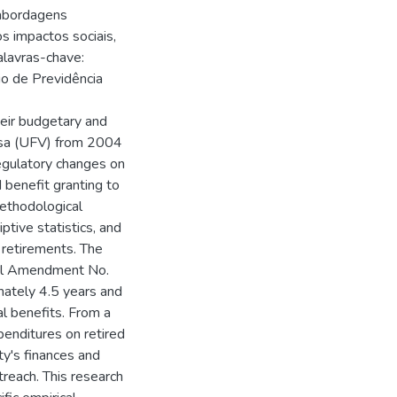
 abordagens
s impactos sociais,
alavras-chave:
io de Previdência
heir budgetary and
içosa (UFV) from 2004
egulatory changes on
nd benefit granting to
ethodological
tive statistics, and
 retirements. The
onal Amendment No.
ately 4.5 years and
al benefits. From a
penditures on retired
ty's finances and
utreach. This research