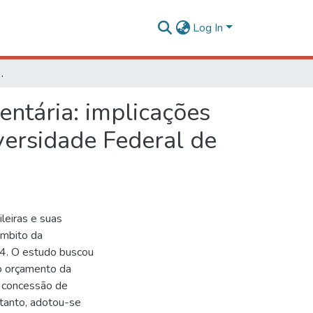
Log In
enefícios dos servidores públicos na Universidade Federal de Viçosa
entária: implicações
versidade Federal de
ileiras e suas
 âmbito da
4. O estudo buscou
o orçamento da
e concessão de
 tanto, adotou-se