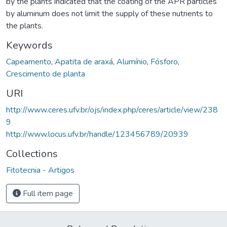
by the plants indicated that the coating of the APR particles
by aluminum does not limit the supply of these nutrients to
the plants.
Keywords
Capeamento
,
Apatita de araxá
,
Alumínio
,
Fósforo
,
Crescimento de planta
URI
http://www.ceres.ufv.br/ojs/index.php/ceres/article/view/238
9
http://www.locus.ufv.br/handle/123456789/20939
Collections
Fitotecnia - Artigos
Full item page