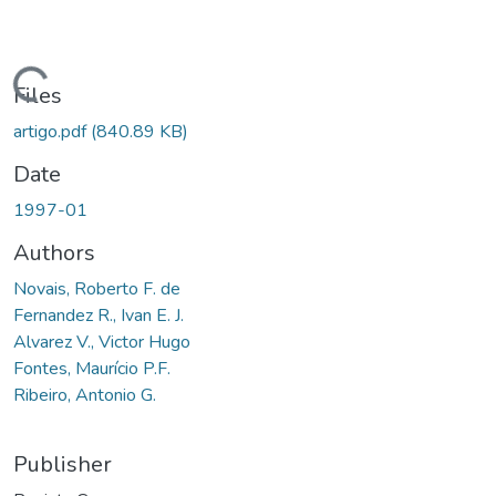
ading...
Files
artigo.pdf
(840.89 KB)
Date
1997-01
Authors
Novais, Roberto F. de
Fernandez R., Ivan E. J.
Alvarez V., Victor Hugo
Fontes, Maurício P.F.
Ribeiro, Antonio G.
Publisher