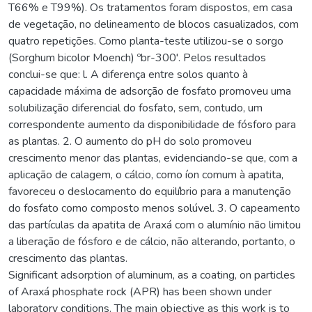
T66% e T99%). Os tratamentos foram dispostos, em casa
de vegetação, no delineamento de blocos casualizados, com
quatro repetições. Como planta-teste utilizou-se o sorgo
(Sorghum bicolor Moench) ºbr-300'. Pelos resultados
conclui-se que: l. A diferença entre solos quanto à
capacidade máxima de adsorção de fosfato promoveu uma
solubilização diferencial do fosfato, sem, contudo, um
correspondente aumento da disponibilidade de fósforo para
as plantas. 2. O aumento do pH do solo promoveu
crescimento menor das plantas, evidenciando-se que, com a
aplicação de calagem, o cálcio, como íon comum à apatita,
favoreceu o deslocamento do equilíbrio para a manutenção
do fosfato como composto menos solúvel. 3. O capeamento
das partículas da apatita de Araxá com o alumínio não limitou
a liberação de fósforo e de cálcio, não alterando, portanto, o
crescimento das plantas.
Significant adsorption of aluminum, as a coating, on particles
of Araxá phosphate rock (APR) has been shown under
laboratory conditions. The main objective as this work is to