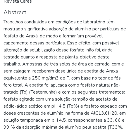
Revista Ceres
Abstract
Trabalhos conduzidos em condições de laboratório têm
mostrado significativa adsorção de alumínio por partículas de
fosfato de Araxá, de modo a formar 'um provável
capeamento dessas partículas. Esse efeito, com possível
alteração da solubilização desse fosfato, não foi, ainda,
testado quanto à resposta de planta, objetivo deste
trabalho. Amostras de três solos de área de cerrado, com e
sem calagem, receberam dose única de apatita de Araxá
equivalente a 250 mg/dm3 de P, com base no teor de fós
foro total. A apatita foi aplicada como fosfato natural não-
tratado (To) (Testemunha) e com os seguintes tratamentos:
fosfato agitado com uma solução-tampão de acetato de
sódio-ácido acético em pH 4,5 (To%) e fosfato capeado com
doses crescentes de alumínio, na forma de AlC13.6H20, em
solução tamponada em pH 4,5, correspondentes a 33, 66 e
99 % da adsorção máxima de alumínio pela apatita (T33%,