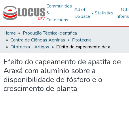
Communities
All of
Oth
&
Statistics
DSpace
inform
Collections
Home
Produção Técnico-científica
Centro de Ciências Agrárias
Fitotecnia
Fitotecnia - Artigos
Efeito do capeamento de apatita de Araxá com alumínio sobre a disponibilidade de fósforo e o crescimento de planta
Efeito do capeamento de apatita de
Araxá com alumínio sobre a
disponibilidade de fósforo e o
crescimento de planta