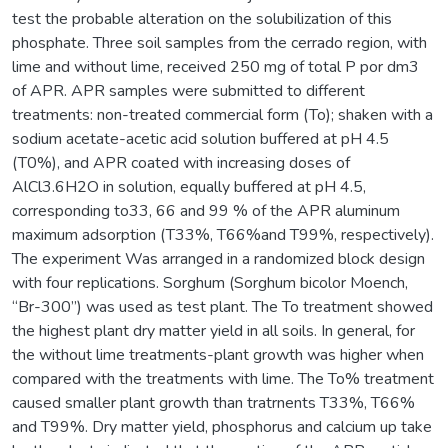
test the probable alteration on the solubilization of this
phosphate. Three soil samples from the cerrado region, with
lime and without lime, received 250 mg of total P por dm3
of APR. APR samples were submitted to different
treatments: non-treated commercial form (To); shaken with a
sodium acetate-acetic acid solution buffered at pH 4.5
(T0%), and APR coated with increasing doses of
AlCl3.6H2O in solution, equally buffered at pH 4.5,
corresponding to33, 66 and 99 % of the APR aluminum
maximum adsorption (T33%, T66%and T99%, respectively).
The experiment Was arranged in a randomized block design
with four replications. Sorghum (Sorghum bicolor Moench,
“Br-300”) was used as test plant. The To treatment showed
the highest plant dry matter yield in all soils. In general, for
the without lime treatments-plant growth was higher when
compared with the treatments with lime. The To% treatment
caused smaller plant growth than tratrnents T33%, T66%
and T99%. Dry matter yield, phosphorus and calcium up take