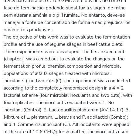
a StS não altera os GMD e GMDC em bovinos de corte na
fase de terminação, podendo substituir a silagem de milho,
sem alterar a amônia e o pH ruminal. No entanto, deve-se
manejar a fonte de concentrado de forma a não prejudicar os
parâmetros produtivos.
The objective of this work was to evaluate the fermentation
profile and the use of legume silages in beef cattle diets.
Three experiments were developed: The first experiment
(chapter I) was carried out to evaluate the changes on the
fermentation profile, chemical composition and microbial
populations of alfalfa silages treated with microbial
inoculants (I) in two cuts (C). The experiment was conducted
according to the completely randomized design in a 4 × 2
factorial scheme (four microbial inoculants and two cuts), with
four replicates. The inoculants evaluated were: 1. No
inoculant (Control); 2. Lactobacillus plantarum (AV 14.17); 3.
Mixture of L. plantarum, L. brevis and P. acidilactici (Combo);
and 4. Commercial inoculant (CI). All inoculants were applied
at the rate of 10 6 CFU/g fresh matter. The inoculants used