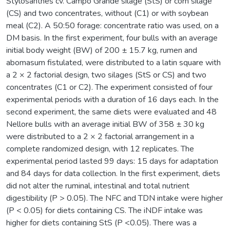
Stylosanthes cv. Campo Grande silage (StS) or corn silage
(CS) and two concentrates, without (C1) or with soybean
meal (C2). A 50:50 forage: concentrate ratio was used, on a
DM basis. In the first experiment, four bulls with an average
initial body weight (BW) of 200 ± 15.7 kg, rumen and
abomasum fistulated, were distributed to a latin square with
a 2 × 2 factorial design, two silages (StS or CS) and two
concentrates (C1 or C2). The experiment consisted of four
experimental periods with a duration of 16 days each. In the
second experiment, the same diets were evaluated and 48
Nellore bulls with an average initial BW of 358 ± 30 kg
were distributed to a 2 × 2 factorial arrangement in a
complete randomized design, with 12 replicates. The
experimental period lasted 99 days: 15 days for adaptation
and 84 days for data collection. In the first experiment, diets
did not alter the ruminal, intestinal and total nutrient
digestibility (P > 0.05). The NFC and TDN intake were higher
(P < 0.05) for diets containing CS. The iNDF intake was
higher for diets containing StS (P <0.05). There was a