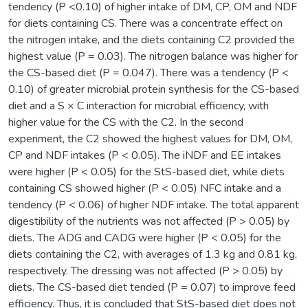
tendency (P <0.10) of higher intake of DM, CP, OM and NDF
for diets containing CS. There was a concentrate effect on
the nitrogen intake, and the diets containing C2 provided the
highest value (P = 0.03). The nitrogen balance was higher for
the CS-based diet (P = 0.047). There was a tendency (P <
0.10) of greater microbial protein synthesis for the CS-based
diet and a S × C interaction for microbial efficiency, with
higher value for the CS with the C2. In the second
experiment, the C2 showed the highest values for DM, OM,
CP and NDF intakes (P < 0.05). The iNDF and EE intakes
were higher (P < 0.05) for the StS-based diet, while diets
containing CS showed higher (P < 0.05) NFC intake and a
tendency (P < 0.06) of higher NDF intake. The total apparent
digestibility of the nutrients was not affected (P > 0.05) by
diets. The ADG and CADG were higher (P < 0.05) for the
diets containing the C2, with averages of 1.3 kg and 0.81 kg,
respectively. The dressing was not affected (P > 0.05) by
diets. The CS-based diet tended (P = 0.07) to improve feed
efficiency. Thus, it is concluded that StS-based diet does not