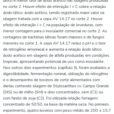
lático e menor teor de ácido acético nas silagens produzidas
no corte 2. Houve efeito de interação I × C sobre a relação
ácido lático: ácido acético, sendo registrado maior valor na
silagem tratada com a cepa AV 14.17 no corte 2. Houve
efeito de interação I × C na população de leveduras, com
menor contagem para o inoculante comercial no corte 2. As
contagens de bactérias láticas foram maiores e de fungos
menores no corte 1. A cepa AV 14.17 reduz o pH e o teor
de nitrogênio amoniacal e aumenta a relação ácido lático:
ácido acético em silagens de alfafa produzidas em condições
tropicais, apresentando potencial de uso como inoculante.
Nos outros dois experimentos (capítulo II), foram avaliados a
digestibilidade, fermentação ruminal, utilização do nitrogênio
e o desempenho de bovinos de corte alimentados com
dietas contendo silagem de Stylosanthes cv. Campo Grande
(StS) ou de milho (SM) e dois concentrados, sem (C1) ou
com farelo de soja (C2). Foi utilizada relação forragem:
concentrado de 50:50, na base da matéria seca. No primeiro
experimento, quatro bovinos com peso médio de 200 ± 15,7