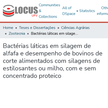
Communities
All of
Oth
&
Statistics
DSpace
inform
Collections
Home
Teses e Dissertações
Ciências Agrárias
Zootecnia
Bactérias láticas em silagem de alfafa e desempenho de bovinos de corte alimentados com silagens de estilosantes ou milho, com e sem concentrado proteico
Bactérias láticas em silagem de
alfafa e desempenho de bovinos de
corte alimentados com silagens de
estilosantes ou milho, com e sem
concentrado proteico