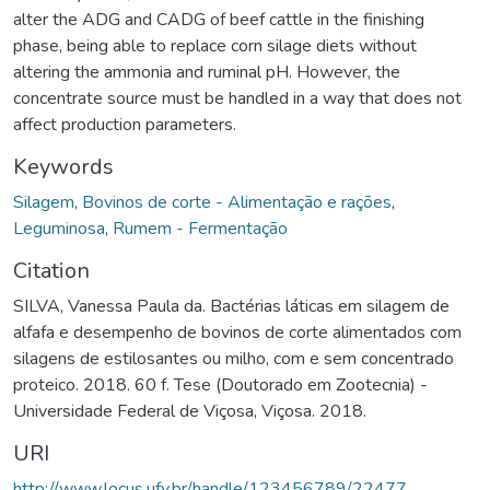
alter the ADG and CADG of beef cattle in the finishing
phase, being able to replace corn silage diets without
altering the ammonia and ruminal pH. However, the
concentrate source must be handled in a way that does not
affect production parameters.
Keywords
Silagem
,
Bovinos de corte - Alimentação e rações
,
Leguminosa
,
Rumem - Fermentação
Citation
SILVA, Vanessa Paula da. Bactérias láticas em silagem de
alfafa e desempenho de bovinos de corte alimentados com
silagens de estilosantes ou milho, com e sem concentrado
proteico. 2018. 60 f. Tese (Doutorado em Zootecnia) -
Universidade Federal de Viçosa, Viçosa. 2018.
URI
http://www.locus.ufv.br/handle/123456789/22477