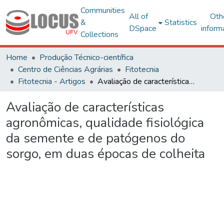
Communities
All of
Oth
&
Statistics
DSpace
inform
Collections
Home
Produção Técnico-científica
Centro de Ciências Agrárias
Fitotecnia
Fitotecnia - Artigos
Avaliação de características agronômicas, qualidade fisiológica da semente e de patógenos do sorgo, em duas épocas de colheita
Avaliação de características
agronômicas, qualidade fisiológica
da semente e de patógenos do
sorgo, em duas épocas de colheita