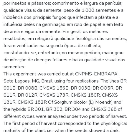
por insetos e pássaros; comprimento e largura da panícula;
qualidade visual da semente; peso de 1.000 sementes e a
incidência dos principais fungos que infectam a planta e a
influência deles na germinação em rolo de papel e em leito
de areia e vigor da semente. Em geral, os melhores
resultados, em relação à qualidade fisiológica das sementes,
foram verificados na segunda época de colheita,
constatando-se, entretanto, no mesmo período, maior grau
de infecção de doenças foliares e baixa qualidade visual das
sementes.
This experiment was carried out at CNPMS-EMBRAPA,
Sete Lagoas, MG, Brazil, using four replications. The lines BR
001B, BR 008B, CMSXS 156B, BR 003B, BR OO5R, BR
011R, BR 012R, CMSXS 173R, CMSXS 180R, CMSXS
181R, CMSXS 182R Of Sorghum bicolor (L) Moench) and
the hybrids BR 301, BR 302, BR 304 and CMSXS 368 of
different cycles were analyzed under two periods of harvest.
The first period of harvest corresponded to the physiological
maturity of the plant, i.e., when the seeds showed a dark