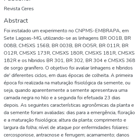
Revista Ceres
Abstract
Foi instalado um experimento no CNPMS-EMBRAPA, em
Sete Lagoas-MG, utilizando-se as linhagens BR OO1B, BR
008B, CMSXS 156B, BR 003B, BR OO5R, BR 011R, BR
O12R, CMSXS 173R, CMSXS 180R, CMSXS 181R, CMSXS
182R e os híbridos BR 301, BR 302, BR 304 e CMSXS 368
de sorgo granífero. O objetivo foi avaliar linhagens e híbridos
de' diferentes ciclos, em duas épocas de colheita. A primeira
época foi realizada na maturação fisiológica da semente, ou
seja, quando aparentemente a semente apresentava uma
camada negra no hilo e a segunda foi efetuada 23 dias
depois. As seguintes características agronômicas da planta e
da semente foram avaliadas: dias para a emergência, floração
e a maturação fisiológica; altura da planta; comprimento e
largura da folha; nível de ataque por enfermidades foliares:
cercosporiose, antracnose e ferrugem; acamamento; danos