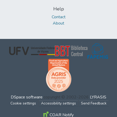
Help
Contact
About
DSpace software
copyright © 2002-2026
LYRASIS
Cookie settings
Accessibility settings
Send Feedback
COAR Notify