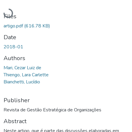
Loading...
Files
artigo.pdf
(616.78 KB)
Date
2018-01
Authors
Mari, Cezar Luiz de
Thiengo, Lara Carlette
Bianchetti, Lucídio
Publisher
Revista de Gestão Estratégica de Organizações
Abstract
Neste artigo, que é parte das discussões elaboradas em