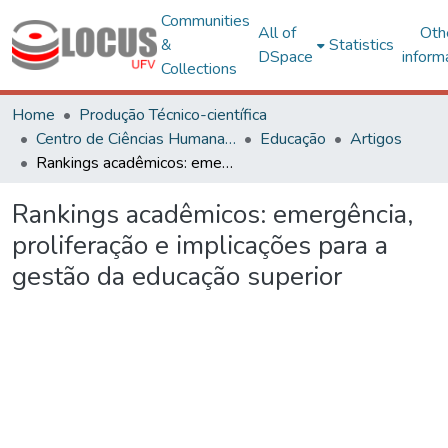
Communities
All of
Oth
&
Statistics
DSpace
inform
Collections
Home
Produção Técnico-científica
Centro de Ciências Humanas, Letras e Artes
Educação
Artigos
Rankings acadêmicos: emergência, proliferação e implicações para a gestão da educação superior
Rankings acadêmicos: emergência,
proliferação e implicações para a
gestão da educação superior