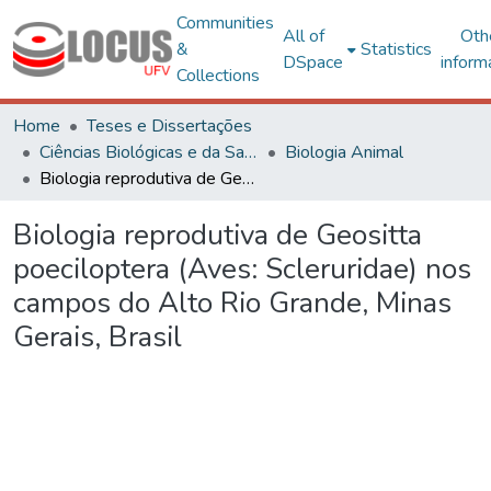
Communities
All of
Oth
&
Statistics
DSpace
inform
Collections
Home
Teses e Dissertações
Ciências Biológicas e da Saúde
Biologia Animal
Biologia reprodutiva de Geositta poeciloptera (Aves: Scleruridae) nos campos do Alto Rio Grande, Minas Gerais, Brasil
Biologia reprodutiva de Geositta
poeciloptera (Aves: Scleruridae) nos
campos do Alto Rio Grande, Minas
Gerais, Brasil