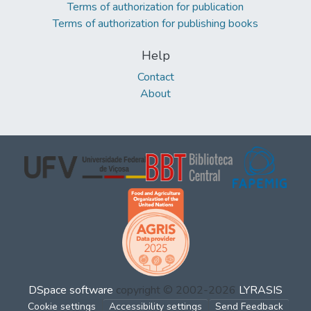
Terms of authorization for publication
Terms of authorization for publishing books
Help
Contact
About
DSpace software
copyright © 2002-2026
LYRASIS
Cookie settings
Accessibility settings
Send Feedback