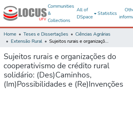
Communities
All of
Oth
&
Statistics
DSpace
inform
Collections
Home
Teses e Dissertações
Ciências Agrárias
Extensão Rural
Sujeitos rurais e organizações do cooperativismo de crédito rural solidário: (Des)Caminhos, (Im)Possibilidades e (Re)Invenções
Sujeitos rurais e organizações do
cooperativismo de crédito rural
solidário: (Des)Caminhos,
(Im)Possibilidades e (Re)Invenções