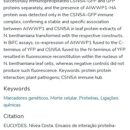
successfully immunoprecipitated CSN5A-GFP and GFP
proteins separately, and the presence of AtWWP1-HA
protein was detected only in the CSN5A-GFP immune
complex, confirming a stable and specific association
between AtWWP1 and CSN5A in leaf protein extracts of
N. benthamiana transformed with the respective constructs.
In BiFC assays, co-expression of AtWWP1 fused to the C-
terminus of YFP and CSN5A fused to the N-terminus of YFP
resulted in fluorescence reconstitution within the nucleus of
N. benthamiana leaf cells, whereas negative controls did not
produce such fluorescence. Keywords: protein protein
interaction; plant pathogens; CSN5A immune hub.
Keywords
Marcadores genéticos
,
Morte celular
,
Proteínas
,
Ligações
químicas
Citation
EUCLYDES, Nívea Costa. Ensaios de interação proteína-