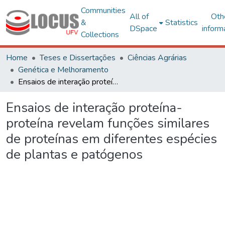
Communities
All of
Oth
&
Statistics
DSpace
inform
Collections
Home
Teses e Dissertações
Ciências Agrárias
Genética e Melhoramento
Ensaios de interação proteína-proteína revelam funções similares de proteínas em diferentes espécies de plantas e patógenos
Ensaios de interação proteína-
proteína revelam funções similares
de proteínas em diferentes espécies
de plantas e patógenos