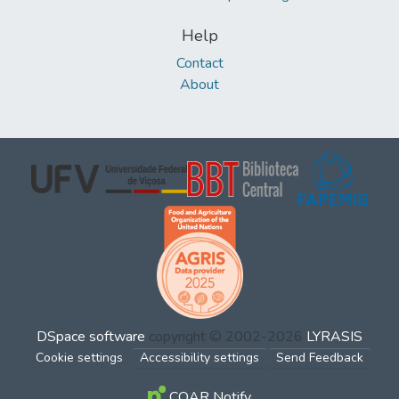
Help
Contact
About
DSpace software
copyright © 2002-2026
LYRASIS
Cookie settings
Accessibility settings
Send Feedback
COAR Notify