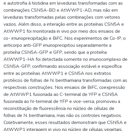
e autotrofia à histidina em leveduras transformadas com as
combinações CSN5A-BD e AtWWP1-AD, mas não em
leveduras transformadas pelas combinações com vetores
vazios. Além disso, a interação entre as proteínas CSN5A e
AtWWP1 foi monitorada in vivo por meio dos ensaios de
co- imunoprecipitação e BiFC. Nos experimentos de Co-IP, o
anticorpo anti-GFP imunoprecipitou separadamente a
proteína CSN5A-GFP e GFP, sendo que a proteína
AtWWP1-HA foi detectada somente no imunocomplexo de
CSN5A-GFP, confirmando associação estável e específica
entre as proteínas AtWWP1 e CSN5A nos extratos
protéicos de folhas de N. benthamiana transformadas com as
respectivas construções. Nos ensaios de BiFC, coexpressão
de AtWWP1 fusionada ao C-terminal de YFP e CSN5A
fusionada ao N-terminal de YFP e vice-versa, promoveu a
reconstituição de fluorescência no núcleo de células de
folhas de N. benthamiana, mas não os controles negativos.
Coletivamente, esses resultados demonstram que CSN5A e
AtWWP1 interagem in vivo no núcleo de células vegetais.