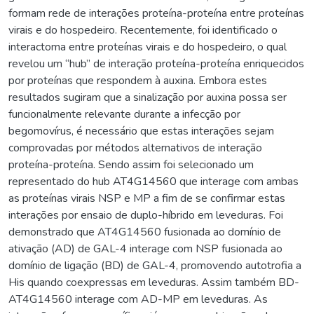
formam rede de interações proteína-proteína entre proteínas
virais e do hospedeiro. Recentemente, foi identificado o
interactoma entre proteínas virais e do hospedeiro, o qual
revelou um “hub” de interação proteína-proteína enriquecidos
por proteínas que respondem à auxina. Embora estes
resultados sugiram que a sinalização por auxina possa ser
funcionalmente relevante durante a infecção por
begomovírus, é necessário que estas interações sejam
comprovadas por métodos alternativos de interação
proteína-proteína. Sendo assim foi selecionado um
representado do hub AT4G14560 que interage com ambas
as proteínas virais NSP e MP a fim de se confirmar estas
interações por ensaio de duplo-híbrido em leveduras. Foi
demonstrado que AT4G14560 fusionada ao domínio de
ativação (AD) de GAL-4 interage com NSP fusionada ao
domínio de ligação (BD) de GAL-4, promovendo autotrofia a
His quando coexpressas em leveduras. Assim também BD-
AT4G14560 interage com AD-MP em leveduras. As