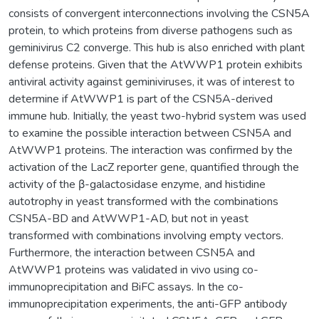
consists of convergent interconnections involving the CSN5A
protein, to which proteins from diverse pathogens such as
geminivirus C2 converge. This hub is also enriched with plant
defense proteins. Given that the AtWWP1 protein exhibits
antiviral activity against geminiviruses, it was of interest to
determine if AtWWP1 is part of the CSN5A-derived
immune hub. Initially, the yeast two-hybrid system was used
to examine the possible interaction between CSN5A and
AtWWP1 proteins. The interaction was confirmed by the
activation of the LacZ reporter gene, quantified through the
activity of the β-galactosidase enzyme, and histidine
autotrophy in yeast transformed with the combinations
CSN5A-BD and AtWWP1-AD, but not in yeast
transformed with combinations involving empty vectors.
Furthermore, the interaction between CSN5A and
AtWWP1 proteins was validated in vivo using co-
immunoprecipitation and BiFC assays. In the co-
immunoprecipitation experiments, the anti-GFP antibody