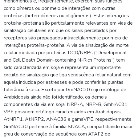
monoméricas e, frequentemente, exercem suas funções
como dímeros ou por meio de interações com outras
proteínas (heterodímeros ou oligômeros). Estas interações
proteína-proteína são particularmente relevantes em vias de
sinalização celulares em que os sinais percebidos por
receptores são propagados intracelularmente por meio de
interações proteína-proteína. A via de sinalização de morte
celular mediada por proteínas DCD/NRPs (“Development
and Cell Death Domain-containing N-Rich Proteins”) tem
sido caracterizada em soja e representa um importante
circuito de sinalização que liga senescência foliar natural com
aquela induzida por estresses e pode conferir às plantas
tolerância à seca. Exceto por GmNAC30 cujo ortólogo de
Arabidopsis ainda não foi identificado, os demais
componentes da via em soja, NRP-A, NRP-B, GmNAC81,
VPE possuem ortólogo caracterizados em Arabidopsis,
AtNRP1, AtNRP2, ANAC36 e gamaVPE, respectivamente.
GmNAC30 pertence à família SNACA, compartilhando maior
grau de conservação de sequência com ATAF2 de