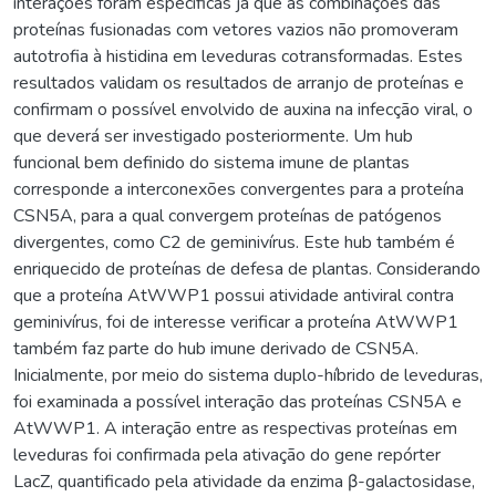
interações foram específicas já que as combinações das
proteínas fusionadas com vetores vazios não promoveram
autotrofia à histidina em leveduras cotransformadas. Estes
resultados validam os resultados de arranjo de proteínas e
confirmam o possível envolvido de auxina na infecção viral, o
que deverá ser investigado posteriormente. Um hub
funcional bem definido do sistema imune de plantas
corresponde a interconexões convergentes para a proteína
CSN5A, para a qual convergem proteínas de patógenos
divergentes, como C2 de geminivírus. Este hub também é
enriquecido de proteínas de defesa de plantas. Considerando
que a proteína AtWWP1 possui atividade antiviral contra
geminivírus, foi de interesse verificar a proteína AtWWP1
também faz parte do hub imune derivado de CSN5A.
Inicialmente, por meio do sistema duplo-híbrido de leveduras,
foi examinada a possível interação das proteínas CSN5A e
AtWWP1. A interação entre as respectivas proteínas em
leveduras foi confirmada pela ativação do gene repórter
LacZ, quantificado pela atividade da enzima β-galactosidase,