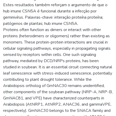
Estes resultados também reforçam o argumento de que o
hub imune CSN5A é funcional durante a infecção por
geminivírus. Palavras-chave: interação proteína proteína;
patógenos de plantas; hub imune CSN5A.
Proteins often function as dimers or interact with other
proteins (heterodimers or oligomers) rather than existing as
monomers. These protein-protein interactions are crucial in
cellular signaling pathways, especially in propagating signals
sensed by receptors within cells. One such signaling
pathway, mediated by DCD/NRPs proteins, has been
studied in soybean. It is an essential circuit connecting natural
leaf senescence with stress-induced senescence, potentially
contributing to plant drought tolerance. While the
Arabidopsis ortholog of GmNAC30 remains unidentified,
other components of the soybean pathway (NRP-A, NRP-B,
GmNAC81, and VPE) have characterized counterparts in
Arabidopsis (AtNRP1, AtNRP2, ANAC36, and gammaVPE,
respectively). GmNAC30 belongs to the SNACA family and