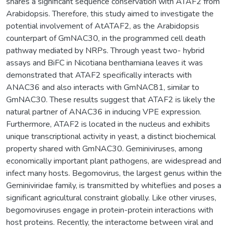
shares a significant sequence conservation with ATAF2 from
Arabidopsis. Therefore, this study aimed to investigate the
potential involvement of AtATAF2, as the Arabidopsis
counterpart of GmNAC30, in the programmed cell death
pathway mediated by NRPs. Through yeast two- hybrid
assays and BiFC in Nicotiana benthamiana leaves it was
demonstrated that ATAF2 specifically interacts with
ANAC36 and also interacts with GmNAC81, similar to
GmNAC30. These results suggest that ATAF2 is likely the
natural partner of ANAC36 in inducing VPE expression.
Furthermore, ATAF2 is located in the nucleus and exhibits
unique transcriptional activity in yeast, a distinct biochemical
property shared with GmNAC30. Geminiviruses, among
economically important plant pathogens, are widespread and
infect many hosts. Begomovirus, the largest genus within the
Geminiviridae family, is transmitted by whiteflies and poses a
significant agricultural constraint globally. Like other viruses,
begomoviruses engage in protein-protein interactions with
host proteins. Recently, the interactome between viral and