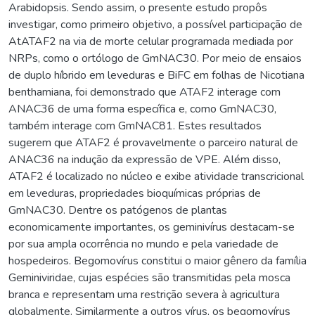
Arabidopsis. Sendo assim, o presente estudo propôs
investigar, como primeiro objetivo, a possível participação de
AtATAF2 na via de morte celular programada mediada por
NRPs, como o ortólogo de GmNAC30. Por meio de ensaios
de duplo híbrido em leveduras e BiFC em folhas de Nicotiana
benthamiana, foi demonstrado que ATAF2 interage com
ANAC36 de uma forma específica e, como GmNAC30,
também interage com GmNAC81. Estes resultados
sugerem que ATAF2 é provavelmente o parceiro natural de
ANAC36 na indução da expressão de VPE. Além disso,
ATAF2 é localizado no núcleo e exibe atividade transcricional
em leveduras, propriedades bioquímicas próprias de
GmNAC30. Dentre os patógenos de plantas
economicamente importantes, os geminivírus destacam-se
por sua ampla ocorrência no mundo e pela variedade de
hospedeiros. Begomovírus constitui o maior gênero da família
Geminiviridae, cujas espécies são transmitidas pela mosca
branca e representam uma restrição severa à agricultura
globalmente. Similarmente a outros vírus, os begomovírus