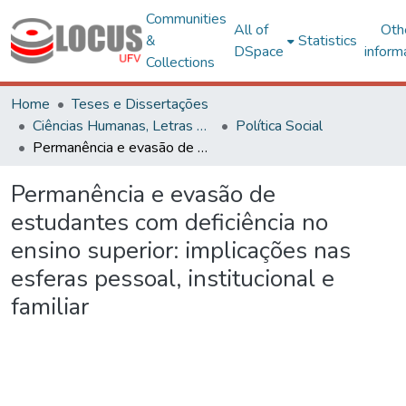
Communities
All of
Oth
&
Statistics
DSpace
inform
Collections
Home
Teses e Dissertações
Ciências Humanas, Letras e Artes
Política Social
Permanência e evasão de estudantes com deficiência no ensino superior: implicações nas esferas pessoal, institucional e familiar
Permanência e evasão de
estudantes com deficiência no
ensino superior: implicações nas
esferas pessoal, institucional e
familiar