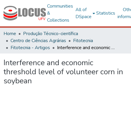
Communities
All of
Oth
&
Statistics
DSpace
inform
Collections
Home
Produção Técnico-científica
Centro de Ciências Agrárias
Fitotecnia
Fitotecnia - Artigos
Interference and economic threshold level of volunteer corn in soybean
Interference and economic
threshold level of volunteer corn in
soybean