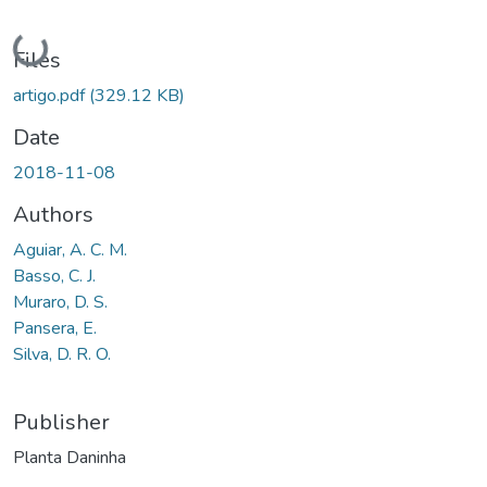
Loading...
Files
artigo.pdf
(329.12 KB)
Date
2018-11-08
Authors
Aguiar, A. C. M.
Basso, C. J.
Muraro, D. S.
Pansera, E.
Silva, D. R. O.
Publisher
Planta Daninha