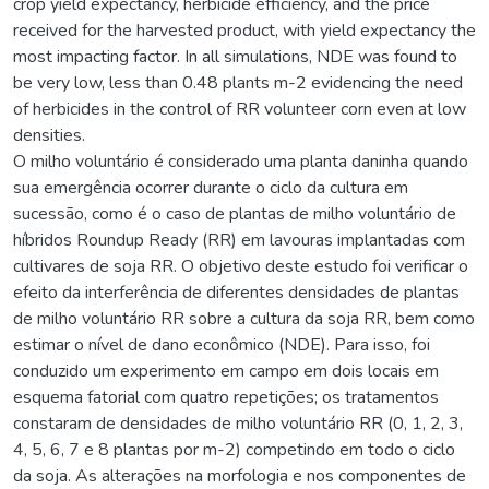
crop yield expectancy, herbicide efficiency, and the price
received for the harvested product, with yield expectancy the
most impacting factor. In all simulations, NDE was found to
be very low, less than 0.48 plants m-2 evidencing the need
of herbicides in the control of RR volunteer corn even at low
densities.
O milho voluntário é considerado uma planta daninha quando
sua emergência ocorrer durante o ciclo da cultura em
sucessão, como é o caso de plantas de milho voluntário de
híbridos Roundup Ready (RR) em lavouras implantadas com
cultivares de soja RR. O objetivo deste estudo foi verificar o
efeito da interferência de diferentes densidades de plantas
de milho voluntário RR sobre a cultura da soja RR, bem como
estimar o nível de dano econômico (NDE). Para isso, foi
conduzido um experimento em campo em dois locais em
esquema fatorial com quatro repetições; os tratamentos
constaram de densidades de milho voluntário RR (0, 1, 2, 3,
4, 5, 6, 7 e 8 plantas por m-2) competindo em todo o ciclo
da soja. As alterações na morfologia e nos componentes de