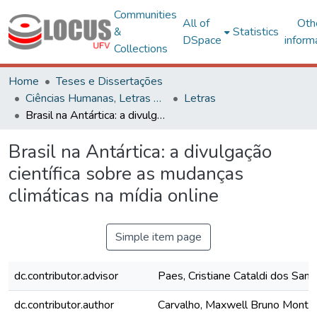
Communities
All of
Oth
&
Statistics
DSpace
inform
Collections
Home
Teses e Dissertações
Ciências Humanas, Letras e Artes
Letras
Brasil na Antártica: a divulgação científica sobre as mudanças climáticas na mídia online
Brasil na Antártica: a divulgação
científica sobre as mudanças
climáticas na mídia online
Simple item page
dc.contributor.advisor
Paes, Cristiane Cataldi dos Sant
dc.contributor.author
Carvalho, Maxwell Bruno Montei