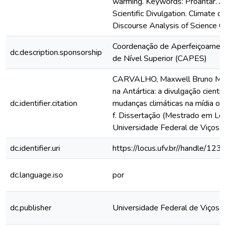
warming. Keywords: Proantar. An
Scientific Divulgation. Climate c
Discourse Analysis of Science C
Coordenação de Aperfeiçoamen
dc.description.sponsorship
de Nível Superior (CAPES)
CARVALHO, Maxwell Bruno Mont
na Antártica: a divulgação científ
dc.identifier.citation
mudanças climáticas na mídia on
f. Dissertação (Mestrado em Let
Universidade Federal de Viçosa,
dc.identifier.uri
https://locus.ufv.br//handle/
dc.language.iso
por
dc.publisher
Universidade Federal de Viçosa