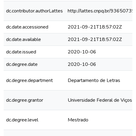
dc.contributor.authorLattes
http://lattes.cnpq.br/936507
dc.date.accessioned
2021-09-21T18:57:02Z
dc.date.available
2021-09-21T18:57:02Z
dc.date.issued
2020-10-06
dc.degree.date
2020-10-06
dc.degree.department
Departamento de Letras
dc.degree.grantor
Universidade Federal de Viçosa
dc.degree.level
Mestrado