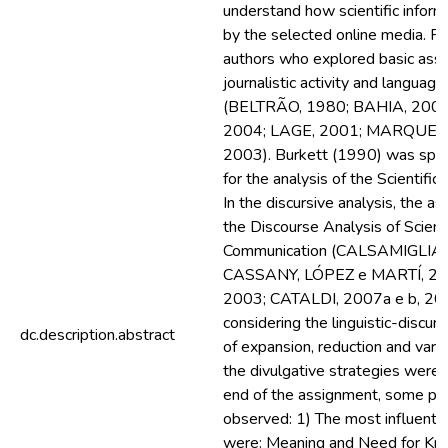
understand how scientific inform
by the selected online media. For
authors who explored basic ass
journalistic activity and languag
(BELTRÃO, 1980; BAHIA, 200
2004; LAGE, 2001; MARQUES
2003). Burkett (1990) was speci
for the analysis of the Scientific
In the discursive analysis, the a
the Discourse Analysis of Scien
Communication (CALSAMIGLIA,
CASSANY, LÓPEZ e MARTÍ, 2
2003; CATALDI, 2007a e b, 20
considering the linguistic-discur
dc.description.abstract
of expansion, reduction and varia
the divulgative strategies were 
end of the assignment, some po
observed: 1) The most influentia
were: Meaning and Need for Kn