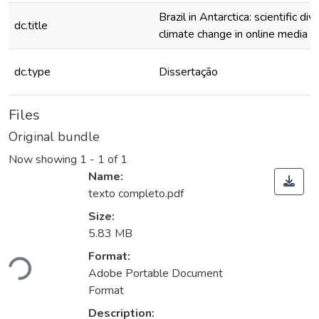
Brazil in Antarctica: scientific di
dc.title
climate change in online media
dc.type
Dissertação
Files
Original bundle
Now showing
1 - 1 of 1
Name:
texto completo.pdf
Size:
5.83 MB
Format:
Loading...
Adobe Portable Document
Format
Description: