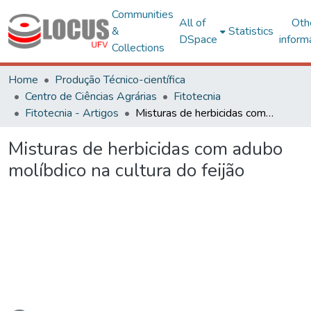
Communities
All of
Oth
&
Statistics
DSpace
inform
Collections
Home
Produção Técnico-científica
Centro de Ciências Agrárias
Fitotecnia
Fitotecnia - Artigos
Misturas de herbicidas com adubo molíbdico na cultura do feijão
Misturas de herbicidas com adubo
molíbdico na cultura do feijão