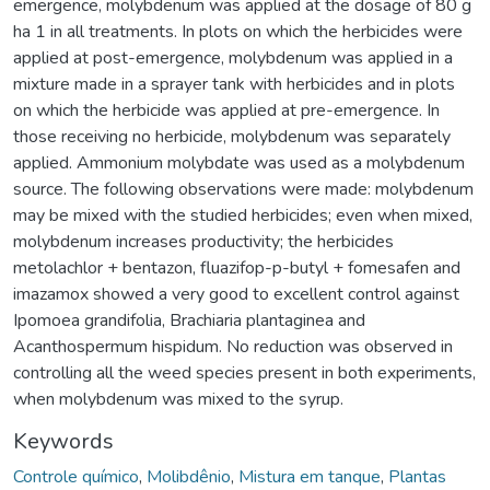
emergence, molybdenum was applied at the dosage of 80 g
ha 1 in all treatments. In plots on which the herbicides were
applied at post-emergence, molybdenum was applied in a
mixture made in a sprayer tank with herbicides and in plots
on which the herbicide was applied at pre-emergence. In
those receiving no herbicide, molybdenum was separately
applied. Ammonium molybdate was used as a molybdenum
source. The following observations were made: molybdenum
may be mixed with the studied herbicides; even when mixed,
molybdenum increases productivity; the herbicides
metolachlor + bentazon, fluazifop-p-butyl + fomesafen and
imazamox showed a very good to excellent control against
Ipomoea grandifolia, Brachiaria plantaginea and
Acanthospermum hispidum. No reduction was observed in
controlling all the weed species present in both experiments,
when molybdenum was mixed to the syrup.
Keywords
Controle químico
,
Molibdênio
,
Mistura em tanque
,
Plantas