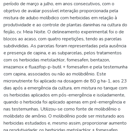
período de março a julho, em anos consecutivos, com o
objetivo de avaliar possível interação proporcionada pela
mistura de adubo molíbdico com herbicidas em relação à
produtividade e ao controle de plantas daninhas na cultura do
feijão, cv. Meia Noite. O delineamento experimental foi o de
blocos ao acaso, com quatro repetições, tendo as parcelas
subdivididas. As parcelas foram representadas pela ausência
e presença de capina, e as subparcelas, pelos tratamentos
com os herbicidas metolachlor, fomesafen, bentazon,
imazamox e fluazifop-p-butil + fomesafen e pela testemunha
com capina, associados ou não ao molibdênio. Este
micronutriente foi aplicado na dosagem de 80 g ha-1, aos 23
dias após a emergência da cultura, em mistura no tanque com
os herbicidas aplicados em pós-emergência e isoladamente,
quando o herbicida foi aplicado apenas em pré-emergência e
nas testemunhas. Utilizou-se como fonte de molibdênio o
molibdato de amônio. O molibdênio pode ser misturado aos
herbicidas estudados e, mesmo assim, proporcionar aumento
na produtividade; os herbicidas metolachlor + fomesafen,