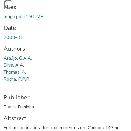
Loading...
Files
artigo.pdf
(1.91 MB)
Date
2008-01
Authors
Araújo, G.A.A.
Silva, A.A.
Thomas, A.
Rocha, P.R.R.
Publisher
Planta Daninha
Abstract
Foram conduzidos dois experimentos em Coimbra-MG no