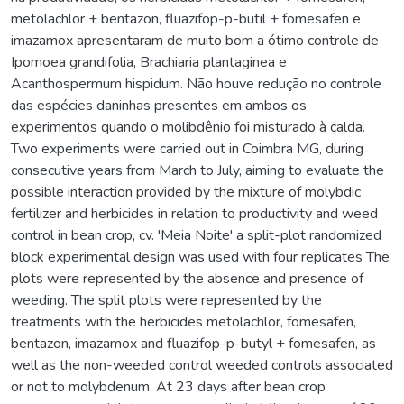
metolachlor + bentazon, fluazifop-p-butil + fomesafen e
imazamox apresentaram de muito bom a ótimo controle de
Ipomoea grandifolia, Brachiaria plantaginea e
Acanthospermum hispidum. Não houve redução no controle
das espécies daninhas presentes em ambos os
experimentos quando o molibdênio foi misturado à calda.
Two experiments were carried out in Coimbra MG, during
consecutive years from March to July, aiming to evaluate the
possible interaction provided by the mixture of molybdic
fertilizer and herbicides in relation to productivity and weed
control in bean crop, cv. 'Meia Noite' a split-plot randomized
block experimental design was used with four replicates The
plots were represented by the absence and presence of
weeding. The split plots were represented by the
treatments with the herbicides metolachlor, fomesafen,
bentazon, imazamox and fluazifop-p-butyl + fomesafen, as
well as the non-weeded control weeded controls associated
or not to molybdenum. At 23 days after bean crop