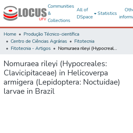
Communities
All of
Oth
&
Statistics
DSpace
inform
Collections
Home
Produção Técnico-científica
Centro de Ciências Agrárias
Fitotecnia
Fitotecnia - Artigos
Nomuraea rileyi (Hypocreales: Clavicipitaceae) in Helicoverpa armigera (Lepidoptera: Noctuidae) larvae in Brazil
Nomuraea rileyi (Hypocreales:
Clavicipitaceae) in Helicoverpa
armigera (Lepidoptera: Noctuidae)
larvae in Brazil