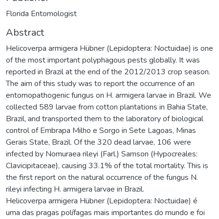
Florida Entomologist
Abstract
Helicoverpa armigera Hübner (Lepidoptera: Noctuidae) is one
of the most important polyphagous pests globally. It was
reported in Brazil at the end of the 2012/2013 crop season.
The aim of this study was to report the occurrence of an
entomopathogenic fungus on H. armigera larvae in Brazil. We
collected 589 larvae from cotton plantations in Bahia State,
Brazil, and transported them to the laboratory of biological
control of Embrapa Milho e Sorgo in Sete Lagoas, Minas
Gerais State, Brazil. Of the 320 dead larvae, 106 were
infected by Nomuraea rileyi (Farl.) Samson (Hypocreales:
Clavicipitaceae), causing 33.1% of the total mortality. This is
the first report on the natural occurrence of the fungus N.
rileyi infecting H. armigera larvae in Brazil.
Helicoverpa armigera Hübner (Lepidoptera: Noctuidae) é
uma das pragas polífagas mais importantes do mundo e foi