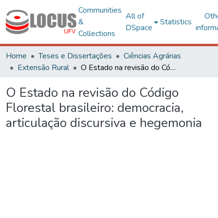
Communities
All of
Oth
&
Statistics
DSpace
inform
Collections
Home
Teses e Dissertações
Ciências Agrárias
Extensão Rural
O Estado na revisão do Código Florestal brasileiro: democracia, articulação discursiva e hegemonia
O Estado na revisão do Código
Florestal brasileiro: democracia,
articulação discursiva e hegemonia