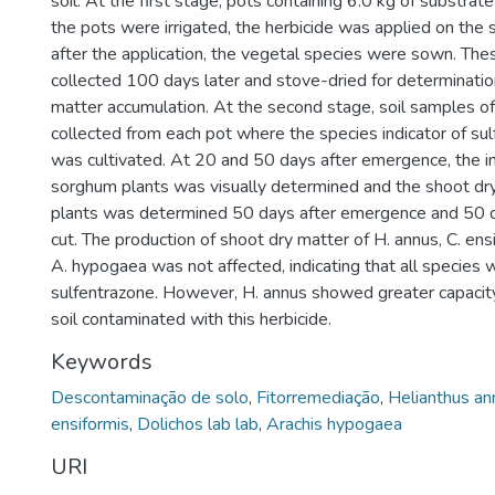
soil. At the first stage, pots containing 6.0 kg of substra
the pots were irrigated, the herbicide was applied on the 
after the application, the vegetal species were sown. Th
collected 100 days later and stove-dried for determinatio
matter accumulation. At the second stage, soil samples o
collected from each pot where the species indicator of su
was cultivated. At 20 and 50 days after emergence, the in
sorghum plants was visually determined and the shoot dr
plants was determined 50 days after emergence and 50 da
cut. The production of shoot dry matter of H. annus, C. ensi
A. hypogaea was not affected, indicating that all species 
sulfentrazone. However, H. annus showed greater capacity
soil contaminated with this herbicide.
Keywords
Descontaminação de solo
,
Fitorremediação
,
Helianthus an
ensiformis
,
Dolichos lab lab
,
Arachis hypogaea
URI