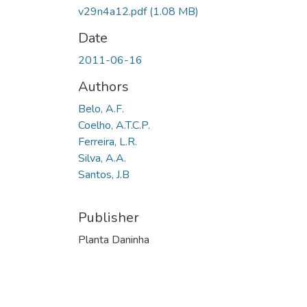
v29n4a12.pdf
(1.08 MB)
Date
2011-06-16
Authors
Belo, A.F.
Coelho, A.T.C.P.
Ferreira, L.R.
Silva, A.A.
Santos, J.B
Publisher
Planta Daninha