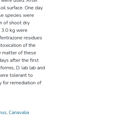
te were used. After
soil surface. One day
ese species were
n of shoot dry
f 3.0 kg were
lfentrazone residues
toxication of the
y matter of these
ys after the first
formis, D. lab lab and
were tolerant to
 for remediation of
nus
,
Canavalia