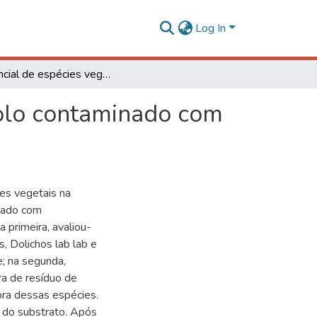
Log In
Potencial de espécies vegetais na remediação de solo contaminado com sulfentrazone
solo contaminado com
ies vegetais na
nado com
 primeira, avaliou-
, Dolichos lab lab e
; na segunda,
ra de resíduo de
ora dessas espécies.
g do substrato. Após