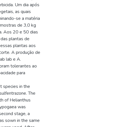
erbicida. Um dia após
getais, as quais
minando-se a matéria
amostras de 3,0 kg
ra. Aos 20 e 50 dias
o das plantas de
dessas plantas aos
corte. A produção de
lab lab e A.
foram tolerantes ao
pacidade para
t species in the
sulfentrazone. The
th of Helianthus
 hypogaea was
 second stage, a
 was sown in the same