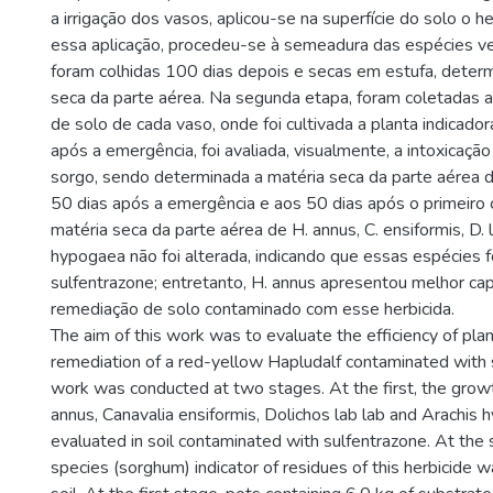
a irrigação dos vasos, aplicou-se na superfície do solo o h
essa aplicação, procedeu-se à semeadura das espécies ve
foram colhidas 100 dias depois e secas em estufa, deter
seca da parte aérea. Na segunda etapa, foram coletadas 
de solo de cada vaso, onde foi cultivada a planta indicado
após a emergência, foi avaliada, visualmente, a intoxicaçã
sorgo, sendo determinada a matéria seca da parte aérea 
50 dias após a emergência e aos 50 dias após o primeiro 
matéria seca da parte aérea de H. annus, C. ensiformis, D. 
hypogaea não foi alterada, indicando que essas espécies 
sulfentrazone; entretanto, H. annus apresentou melhor ca
remediação de solo contaminado com esse herbicida.
The aim of this work was to evaluate the efficiency of plan
remediation of a red-yellow Hapludalf contaminated with 
work was conducted at two stages. At the first, the grow
annus, Canavalia ensiformis, Dolichos lab lab and Arachis
evaluated in soil contaminated with sulfentrazone. At the
species (sorghum) indicator of residues of this herbicide