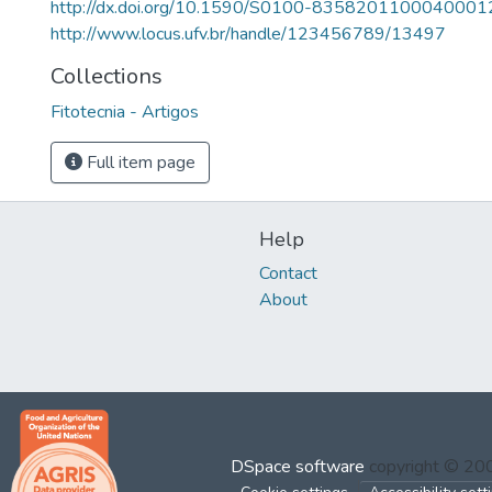
http://dx.doi.org/10.1590/S0100-8358201100040001
http://www.locus.ufv.br/handle/123456789/13497
Collections
Fitotecnia - Artigos
Full item page
Help
Contact
About
DSpace software
copyright © 2