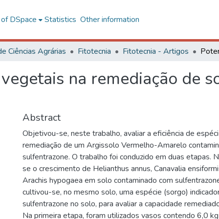
l of DSpace
Statistics
Other information
de Ciências Agrárias
Fitotecnia
Fitotecnia - Artigos
s vegetais na remediação de 
Abstract
Objetivou-se, neste trabalho, avaliar a eficiência de espéc
remediação de um Argissolo Vermelho-Amarelo contami
sulfentrazone. O trabalho foi conduzido em duas etapas. Na
se o crescimento de Helianthus annus, Canavalia ensiformis
Arachis hypogaea em solo contaminado com sulfentrazone
cultivou-se, no mesmo solo, uma espécie (sorgo) indicado
sulfentrazone no solo, para avaliar a capacidade remediad
Na primeira etapa, foram utilizados vasos contendo 6,0 k