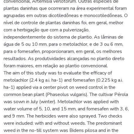
convencional, Artemisia verlotorum. Outras espécies de
plantas daninhas que ocorreram na área experimental foram
agrupadas em outras dicotiledôneas e monocotiledôneas. O
nível de controle de plantas daninhas foi, em geral, melhor
com a herbigação que com a pulverização,
independentemente do sistema de plantio. As lâminas de
água de 5 ou 10 mm, para o metolachlor, e de 3 ou 6 mm,
para o fomesafen, proporcionaram, em geral, os melhores
resultados. As produtividades alcançadas no plantio direto
foram maiores, em relação ao plantio convencional.
The aim of this study was to evaluate the efficacy of
metolachlor (2.4 kg a.i. ha-1) and fomesafen (0.225 kg a.i.
ha-1) applied via a center pivot on weed control in the
common bean plant (Phaseolus vulgaris). The cultivar Pérola
was sown in July (winter). Metolachlor was applied with
water volume of 5, 10, and 15 mm, and fomesafen with 3, 6,
and 9 mm. The herbicides were also sprayed. Two checks
were included: with and without weeds. The predominant
weed in the no-till system was Bidens pilosa and in the