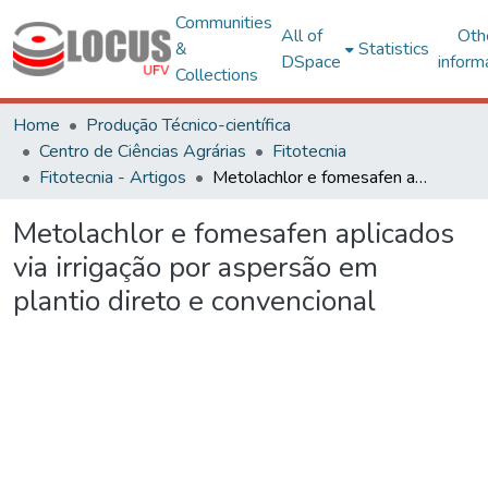
Communities
All of
Oth
&
Statistics
DSpace
inform
Collections
Home
Produção Técnico-científica
Centro de Ciências Agrárias
Fitotecnia
Fitotecnia - Artigos
Metolachlor e fomesafen aplicados via irrigação por aspersão em plantio direto e convencional
Metolachlor e fomesafen aplicados
via irrigação por aspersão em
plantio direto e convencional