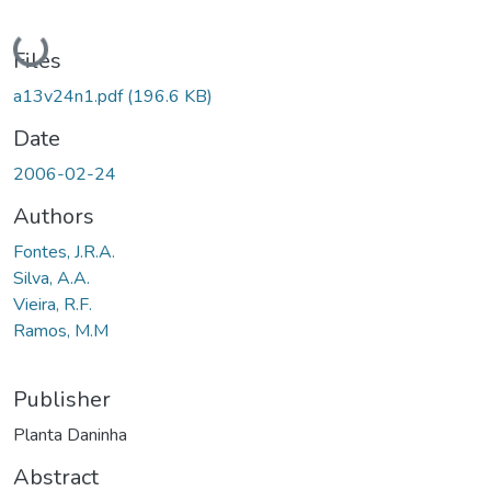
Loading...
Files
a13v24n1.pdf
(196.6 KB)
Date
2006-02-24
Authors
Fontes, J.R.A.
Silva, A.A.
Vieira, R.F.
Ramos, M.M
Publisher
Planta Daninha
Abstract