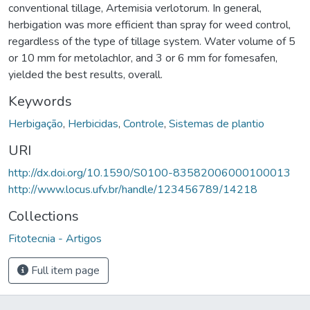
conventional tillage, Artemisia verlotorum. In general,
herbigation was more efficient than spray for weed control,
regardless of the type of tillage system. Water volume of 5
or 10 mm for metolachlor, and 3 or 6 mm for fomesafen,
yielded the best results, overall.
Keywords
Herbigação
,
Herbicidas
,
Controle
,
Sistemas de plantio
URI
http://dx.doi.org/10.1590/S0100-83582006000100013
http://www.locus.ufv.br/handle/123456789/14218
Collections
Fitotecnia - Artigos
Full item page