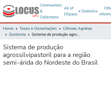
Communities
All of
Oth
&
Statistics
DSpace
inform
Collections
Home
Teses e Dissertações
Ciências Agrárias
Zootecnia
Sistema de produção agrossilvipastoril para a região semi-árida do Nordeste do Brasil
Sistema de produção
agrossilvipastoril para a região
semi-árida do Nordeste do Brasil