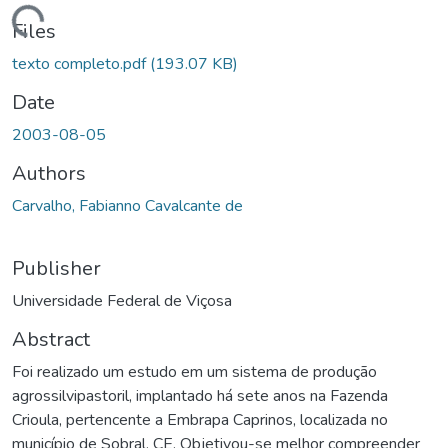
ding...
Files
texto completo.pdf
(193.07 KB)
Date
2003-08-05
Authors
Carvalho, Fabianno Cavalcante de
Publisher
Universidade Federal de Viçosa
Abstract
Foi realizado um estudo em um sistema de produção
agrossilvipastoril, implantado há sete anos na Fazenda
Crioula, pertencente a Embrapa Caprinos, localizada no
município de Sobral, CE. Objetivou-se melhor compreender