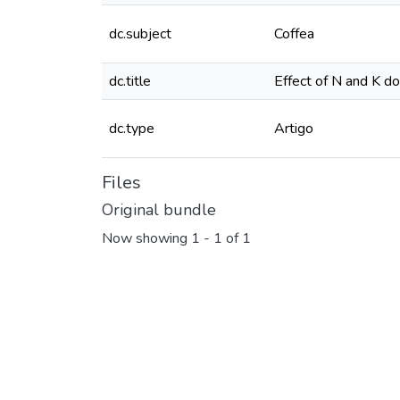
dc.subject
Coffea
dc.title
Effect of N and K do
dc.type
Artigo
Files
Original bundle
Now showing
1 - 1 of 1