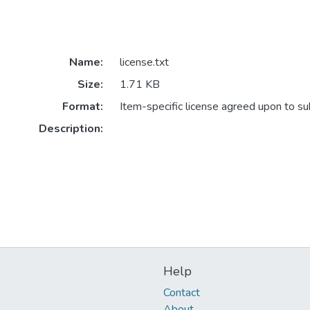
Name:
license.txt
Size:
1.71 KB
Format:
Item-specific license agreed upon to s
Description:
Help
Contact
About