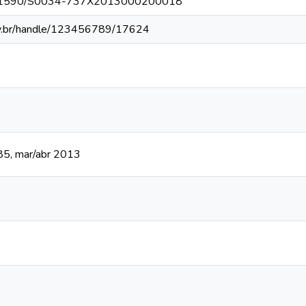
g/10.1590/S0034-737X2013000200018
fv.br/handle/123456789/17624
285, mar/abr 2013