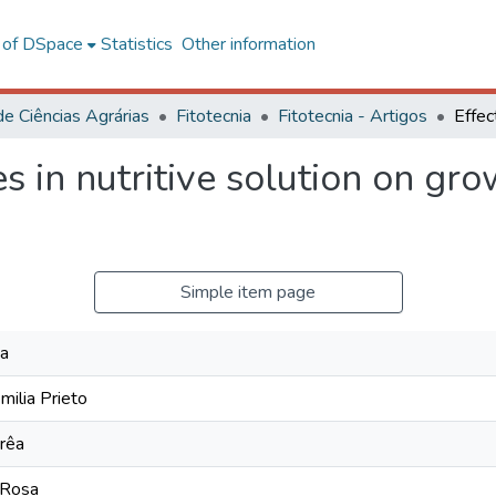
l of DSpace
Statistics
Other information
de Ciências Agrárias
Fitotecnia
Fitotecnia - Artigos
s in nutritive solution on gr
Simple item page
ia
milia Prieto
rêa
 Rosa