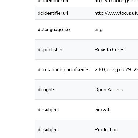
dc.identifier.uri
http://dx.doi.or
dc.identifier.uri
http://www.locus.u
dc.language.iso
eng
dc.publisher
Revista Ceres
dc.relation.ispartofseries
v. 60, n. 2, p. 279-
dc.rights
Open Access
dc.subject
Growth
dc.subject
Production