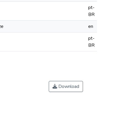
pt-
BR
ze
en
pt-
BR
Download