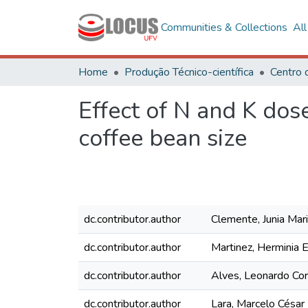
Communities & Collections
Al
Home
Produção Técnico-científica
Centro 
Effect of N and K dose
coffee bean size
dc.contributor.author
Clemente, Junia Mar
dc.contributor.author
Martinez, Herminia E
dc.contributor.author
Alves, Leonardo Cor
dc.contributor.author
Lara, Marcelo César