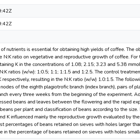
9:42Z
9:42Z
f nutrients is essential for obtaining high yields of coffee. The o
he N:K ratio on vegetative and reproductive growth of coffee. For
ntaining K in the concentrations of 1.08; 2.15; 3.23 and 5.38 mm
e N:K ratios (w/w): 1:0.5; 1:1; 1:1.5 and 1:2.5. The control treatm
respectively, resulting in the N:K ratio (w/w) 1.0:1.5. The follo
nodes of the eighth plagiotrofic branch (index branch), pairs of 
ranch every three weeks from the beginning of the experiment. Add
essed beans and leaves between the flowering and the rapid exp
beans per plant and classification of beans according to the size. 
nd K influenced mainly the reproductive growth evaluated by the
est percentages of beans retained on sieves with holes larger th
e in the percentage of beans retained on sieves with holes small