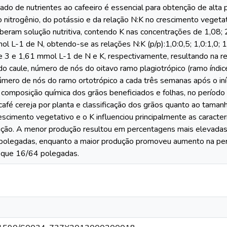
do de nutrientes ao cafeeiro é essencial para obtenção de alta p
 do nitrogênio, do potássio e da relação N:K no crescimento vegetat
eberam solução nutritiva, contendo K nas concentrações de 1,08;
 L-1 de N, obtendo-se as relações N:K (p/p):1,0:0,5; 1,0:1,0; 1,
e 3 e 1,61 mmol L-1 de N e K, respectivamente, resultando na rel
 do caule, número de nós do oitavo ramo plagiotrópico (ramo índi
número de nós do ramo ortotrópico a cada três semanas após o in
composição química dos grãos beneficiados e folhas, no período 
café cereja por planta e classificação dos grãos quanto ao tamanh
rescimento vegetativo e o K influenciou principalmente as caracter
ução. A menor produção resultou em percentagens mais elevadas 
polegadas, enquanto a maior produção promoveu aumento na per
 que 16/64 polegadas.