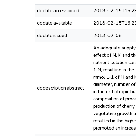
dc.date.accessioned
2018-02-15T16:2
dc.date.available
2018-02-15T16:2
dc.date.issued
2013-02-08
An adequate supply o
effect of N, K and t
nutrient solution co
1 N, resulting in th
mmol L-1 of N and K 
diameter, number of 
dc.description.abstract
in the orthotropic b
composition of proc
production of cherry 
vegetative growth a
resulted in the high
promoted an increas