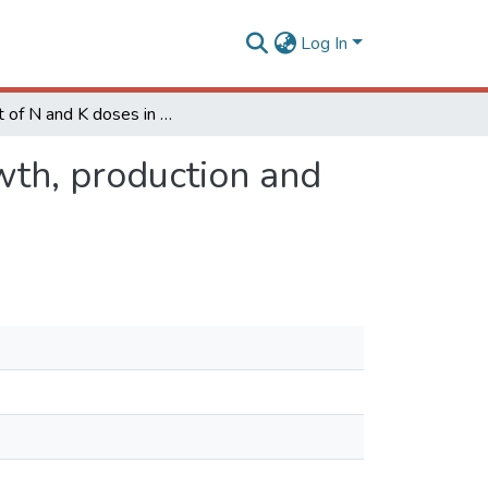
Log In
Effect of N and K doses in nutritive solution on growth, production and coffee bean size
owth, production and