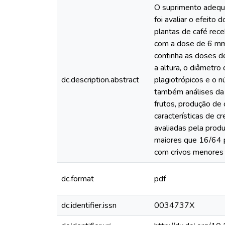
O suprimento adequa
foi avaliar o efeito
plantas de café rec
com a dose de 6 mmol
continha as doses d
a altura, o diâmetro
dc.description.abstract
plagiotrópicos e o 
também análises da 
frutos, produção de 
características de c
avaliadas pela prod
maiores que 16/64 
com crivos menores
dc.format
pdf
dc.identifier.issn
0034737X