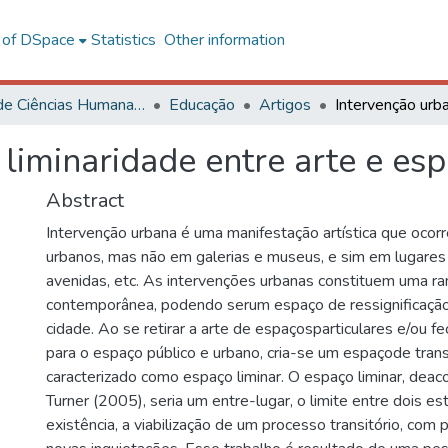
l of DSpace
Statistics
Other information
Centro de Ciências Humanas, Letras e Artes
Educação
Artigos
 liminaridade entre arte e es
Abstract
Intervenção urbana é uma manifestação artística que ocor
urbanos, mas não em galerias e museus, e sim em lugares 
avenidas, etc. As intervenções urbanas constituem uma ra
contemporânea, podendo serum espaço de ressignificação
cidade. Ao se retirar a arte de espaçosparticulares e/ou f
para o espaço público e urbano, cria-se um espaçode trans
caracterizado como espaço liminar. O espaço liminar, deac
Turner (2005), seria um entre-lugar, o limite entre dois e
existência, a viabilização de um processo transitório, com 