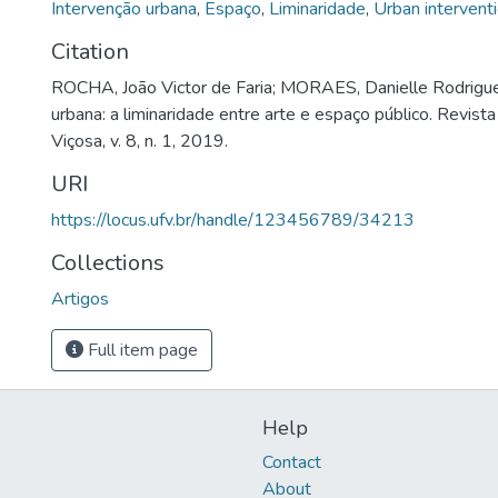
Intervenção urbana
,
Espaço
,
Liminaridade
,
Urban intervent
Citation
ROCHA, João Victor de Faria; MORAES, Danielle Rodrigue
urbana: a liminaridade entre arte e espaço público. Revist
Viçosa, v. 8, n. 1, 2019.
URI
https://locus.ufv.br/handle/123456789/34213
Collections
Artigos
Full item page
Help
Contact
About