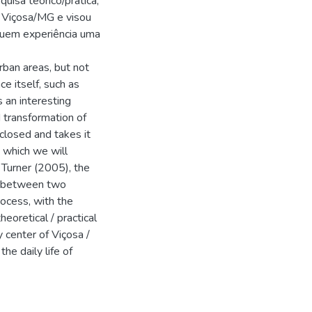
uisa teórico/prática,
de Viçosa/MG e visou
 quem experiência uma
urban areas, but not
e itself, such as
 an interesting
d transformation of
 closed and takes it
, which we will
 Turner (2005), the
y between two
rocess, with the
heoretical / practical
y center of Viçosa /
the daily life of