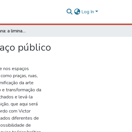
Log In
Intervenção urbana: a liminaridade entre arte e espaço público
paço público
re nos espaços
como praças, ruas,
mificação da arte
 e transformação da
echados e levá-la
ição, que aqui será
ordo com Victor
stados diferentes de
possibilidade de