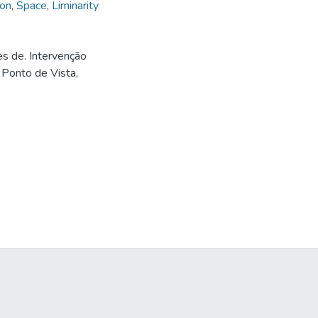
ion
,
Space
,
Liminarity
s de. Intervenção
a Ponto de Vista,