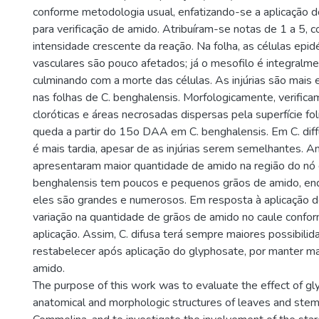
conforme metodologia usual, enfatizando-se a aplicação d
para verificação de amido. Atribuíram-se notas de 1 a 5, 
intensidade crescente da reação. Na folha, as células epid
vasculares são pouco afetados; já o mesofilo é integralm
culminando com a morte das células. As injúrias são mais 
nas folhas de C. benghalensis. Morfologicamente, verific
cloróticas e áreas necrosadas dispersas pela superfície fo
queda a partir do 15o DAA em C. benghalensis. Em C. diffu
é mais tardia, apesar de as injúrias serem semelhantes. 
apresentaram maior quantidade de amido na região do nó 
benghalensis tem poucos e pequenos grãos de amido, enq
eles são grandes e numerosos. Em resposta à aplicação 
variação na quantidade de grãos de amido no caule confo
aplicação. Assim, C. difusa terá sempre maiores possibili
restabelecer após aplicação do glyphosate, por manter ma
amido.
The purpose of this work was to evaluate the effect of gl
anatomical and morphologic structures of leaves and stem