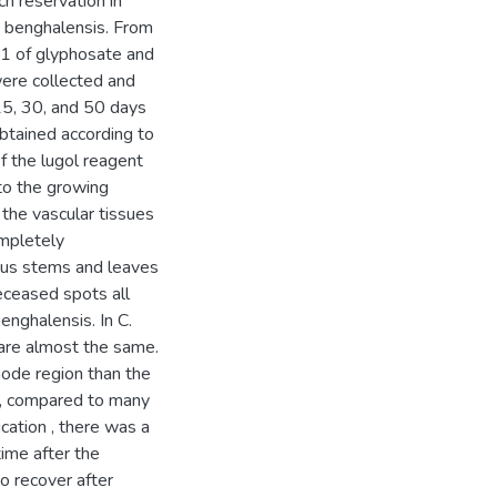
h reservation in
C. benghalensis. From
-1 of glyphosate and
ere collected and
 15, 30, and 50 days
obtained according to
f the lugol reagent
to the growing
d the vascular tissues
ompletely
ious stems and leaves
deceased spots all
benghalensis. In C.
s are almost the same.
node region than the
ns, compared to many
ication , there was a
time after the
to recover after