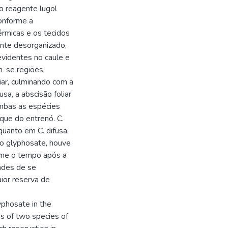
o reagente lugol
conforme a
érmicas e os tecidos
ente desorganizado,
evidentes no caule e
am-se regiões
liar, culminando com a
sa, a abscisão foliar
Ambas as espécies
que do entrenó. C.
uanto em C. difusa
do glyphosate, houve
rme o tempo após a
dades de se
ior reserva de
yphosate in the
s of two species of