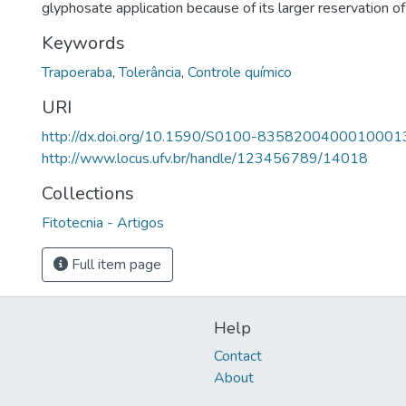
glyphosate application because of its larger reservation of
Keywords
Trapoeraba
,
Tolerância
,
Controle químico
URI
http://dx.doi.org/10.1590/S0100-8358200400010001
http://www.locus.ufv.br/handle/123456789/14018
Collections
Fitotecnia - Artigos
Full item page
Help
Contact
About