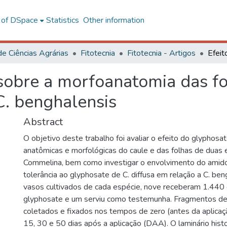
l of DSpace
Statistics
Other information
de Ciências Agrárias
Fitotecnia
Fitotecnia - Artigos
sobre a morfoanatomia das fo
C. benghalensis
Abstract
O objetivo deste trabalho foi avaliar o efeito do glyphosa
anatômicas e morfológicas do caule e das folhas de duas
Commelina, bem como investigar o envolvimento do amido
tolerância ao glyphosate de C. diffusa em relação a C. be
vasos cultivados de cada espécie, nove receberam 1.440
glyphosate e um serviu como testemunha. Fragmentos de 
coletados e fixados nos tempos de zero (antes da aplicaç
15, 30 e 50 dias após a aplicação (DAA). O laminário histo