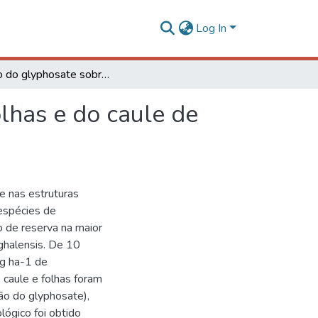
Log In
Efeito do glyphosate sobre a morfoanatomia das folhas e do caule de Commelina diffusa e C. benghalensis
lhas e do caule de
te nas estruturas
 espécies de
 de reserva na maior
nghalensis. De 10
 g ha-1 de
caule e folhas foram
ão do glyphosate),
lógico foi obtido