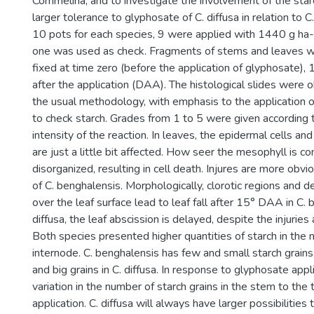
Commelina, and to investigate the involvement of the starc
larger tolerance to glyphosate of C. diffusa in relation to 
10 pots for each species, 9 were applied with 1440 g ha
one was used as check. Fragments of stems and leaves w
fixed at time zero (before the application of glyphosate),
after the application (DAA). The histological slides were 
the usual methodology, with emphasis to the application o
to check starch. Grades from 1 to 5 were given according 
intensity of the reaction. In leaves, the epidermal cells an
are just a little bit affected. How seer the mesophyll is c
disorganized, resulting in cell death. Injures are more obv
of C. benghalensis. Morphologically, clorotic regions and 
over the leaf surface lead to leaf fall after 15° DAA in C. 
diffusa, the leaf abscission is delayed, despite the injurie
Both species presented higher quantities of starch in the 
internode. C. benghalensis has few and small starch grai
and big grains in C. diffusa. In response to glyphosate appl
variation in the number of starch grains in the stem to the 
application. C. diffusa will always have larger possibilities 