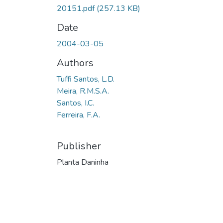
20151.pdf
(257.13 KB)
Date
2004-03-05
Authors
Tuffi Santos, L.D.
Meira, R.M.S.A.
Santos, I.C.
Ferreira, F.A.
Publisher
Planta Daninha