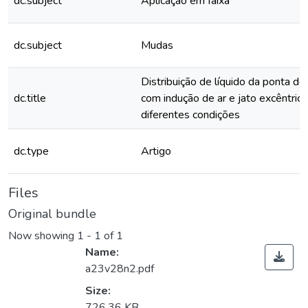
dc.subject
Aplicação em faixa
dc.subject
Mudas
Distribuição de líquido da ponta de
dc.title
com indução de ar e jato excêntri
diferentes condições
dc.type
Artigo
Files
Original bundle
Now showing
1 - 1 of 1
Name:
a23v28n2.pdf
Size:
726.36 KB