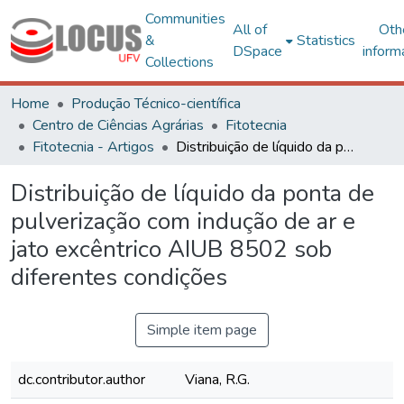
Communities
All of
Oth
&
Statistics
DSpace
inform
Collections
Home
Produção Técnico-científica
Centro de Ciências Agrárias
Fitotecnia
Fitotecnia - Artigos
Distribuição de líquido da ponta de pulverização com indução de ar e jato excêntrico AIUB 8502 sob diferentes condições
Distribuição de líquido da ponta de
pulverização com indução de ar e
jato excêntrico AIUB 8502 sob
diferentes condições
Simple item page
dc.contributor.author
Viana, R.G.