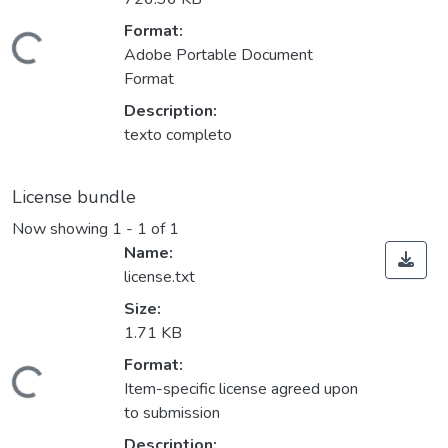
Format:
ding...
Adobe Portable Document
Format
Description:
texto completo
License bundle
Now showing
1 - 1 of 1
Name:
license.txt
Size:
1.71 KB
Format:
ding...
Item-specific license agreed upon
to submission
Description: