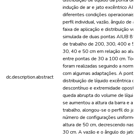
distribuição de líquido da ponta de
indução de ar e jato excêntrico A
diferentes condições operacionais.
perfil individual, vazão, ângulo de a
faixa de aplicação e distribuição vo
simulada de duas pontas AIUB 85
de trabalho de 200, 300, 400 e 50
30, 40 e 50 cm em relação ao alv
entre pontas de 30 a 100 cm. Toda
foram realizadas seguindo a norm
com algumas adaptações. A ponta
dc.description.abstract
distribuição de líquido excêntrica 
descontínuo e extremidade oposta 
queda abrupta do volume de líquid
se aumentou a altura da barra e a 
trabalho, alongou-se o perfil do jat
número de configurações uniformes
altura de 50 cm, decrescendo nas a
30 cm. A vazão e o ângulo do jato 