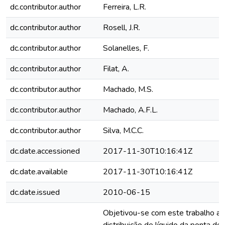
dc.contributor.author
Ferreira, L.R.
dc.contributor.author
Rosell, J.R.
dc.contributor.author
Solanelles, F.
dc.contributor.author
Filat, A.
dc.contributor.author
Machado, M.S.
dc.contributor.author
Machado, A.F.L.
dc.contributor.author
Silva, M.C.C.
dc.date.accessioned
2017-11-30T10:16:41Z
dc.date.available
2017-11-30T10:16:41Z
dc.date.issued
2010-06-15
Objetivou-se com este trabalho ava