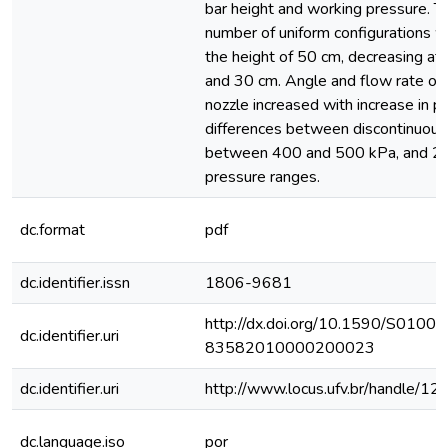
bar height and working pressure. T
number of uniform configurations w
the height of 50 cm, decreasing at 
and 30 cm. Angle and flow rate of 
nozzle increased with increase in p
differences between discontinuous
between 400 and 500 kPa, and 2
pressure ranges.
dc.format
pdf
dc.identifier.issn
1806-9681
http://dx.doi.org/10.1590/S0100-
dc.identifier.uri
83582010000200023
dc.identifier.uri
http://www.locus.ufv.br/handle/
dc.language.iso
por