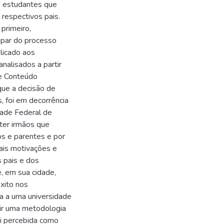
7 estudantes que
 respectivos pais.
primeiro,
cipar do processo
licado aos
nalisados a partir
de Conteúdo
que a decisão de
, foi em decorrência
dade Federal de
ter irmãos que
os e parentes e por
ais motivações e
 pais e dos
, em sua cidade,
xito nos
da a uma universidade
uir uma metodologia
foi percebida como