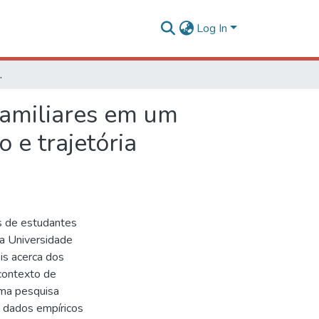
Log In
rajetória formativa fora do convívio familiar
familiares em um
 e trajetória
s de estudantes
a Universidade
is acerca dos
 contexto de
uma pesquisa
s dados empíricos