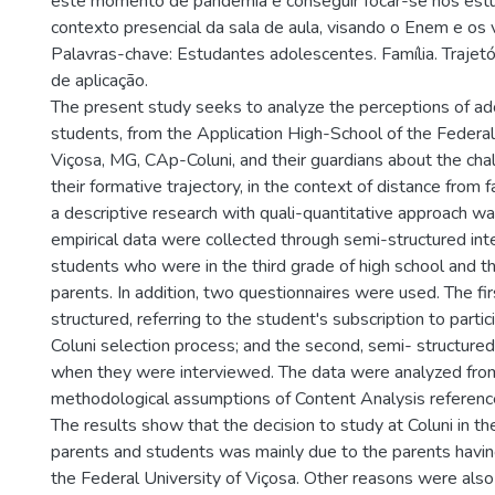
este momento de pandemia e conseguir focar-se nos est
contexto presencial da sala de aula, visando o Enem e os 
Palavras-chave: Estudantes adolescentes. Família. Trajetó
de aplicação.
The present study seeks to analyze the perceptions of ad
students, from the Application High-School of the Federal
Viçosa, MG, CAp-Coluni, and their guardians about the cha
their formative trajectory, in the context of distance from fa
a descriptive research with quali-quantitative approach w
empirical data were collected through semi-structured in
students who were in the third grade of high school and th
parents. In addition, two questionnaires were used. The fi
structured, referring to the student's subscription to parti
Coluni selection process; and the second, semi- structured
when they were interviewed. The data were analyzed from
methodological assumptions of Content Analysis reference
The results show that the decision to study at Coluni in th
parents and students was mainly due to the parents havi
the Federal University of Viçosa. Other reasons were als