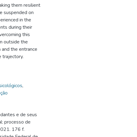
king them resilient
ere suspended on
erienced in the
ts during their
overcoming this
n outside the
m and the entrance
trajectory.
icológicos
,
ação
udantes e de seus
al: processo de
2021. 176 f.
sidade Federal de