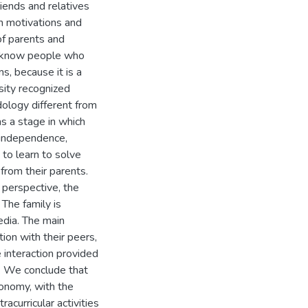
riends and relatives
n motivations and
of parents and
y, know people who
s, because it is a
sity recognized
dology different from
as a stage in which
 independence,
 to learn to solve
from their parents.
 perspective, the
 The family is
edia. The main
ion with their peers,
 interaction provided
. We conclude that
onomy, with the
curricular activities