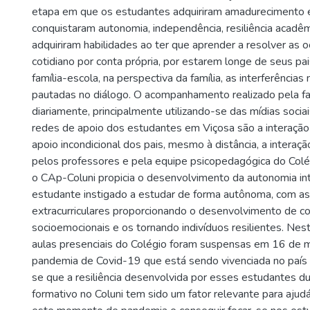
etapa em que os estudantes adquiriram amadurecimento e
conquistaram autonomia, independência, resiliência acad
adquiriram habilidades ao ter que aprender a resolver as o
cotidiano por conta própria, por estarem longe de seus pai
família-escola, na perspectiva da família, as interferências 
pautadas no diálogo. O acompanhamento realizado pela famí
diariamente, principalmente utilizando-se das mídias sociai
redes de apoio dos estudantes em Viçosa são a interação
apoio incondicional dos pais, mesmo à distância, a interaç
pelos professores e pela equipe psicopedagógica do Colég
o CAp-Coluni propicia o desenvolvimento da autonomia int
estudante instigado a estudar de forma autônoma, com as
extracurriculares proporcionando o desenvolvimento de 
socioemocionais e os tornando indivíduos resilientes. Ne
aulas presenciais do Colégio foram suspensas em 16 de m
pandemia de Covid-19 que está sendo vivenciada no país
se que a resiliência desenvolvida por esses estudantes d
formativo no Coluni tem sido um fator relevante para aju