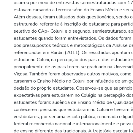
ocorreu por meio de entrevistas semiestruturadas com 1
estavam cursando a terceira série do Ensino Médio e seus
Além dessas, foram utilizados dois questionários, sendo o 
estruturado, referente à inscrição do estudante para parti
seletivo do CAp- Coluni, e o segundo, semiestruturado, ap
estudantes quando foram entrevistados. Os dados foram a
dos pressupostos teóricos e metodológicos da Análise 
referenciados em Bardin (2011). Os resultados apontam 
estudar no Coluni, na percepção dos pais e dos estudantes
principalmente de os pais terem se graduado na Universi
Viçosa. Também foram observados outros motivos, como 
cursaram o Ensino Médio no Coluni, por influência de amig
decisão do próprio estudante. Observou-se que as princip
expectativas para estudarem no Colégio na percepção dos
estudantes foram: ausência de Ensino Médio de Qualidade
conhecerem pessoas que estudaram no Coluni e tiveram ê
vestibulares, por ser uma escola pública, renomada e liga
federal reconhecida nacional e internacionalmente e poss
de ensino diferente das tradicionais. A trajetória escolar 