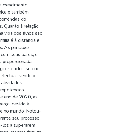
 crescimento,
êmica e também
corrências do
s. Quanto à relação
na vida dos filhos são
lia é à distância e
s. As principais
 com seus pares, o
ão proporcionada
io. Conclui- se que
electual, sendo o
 atividades
competências
ste ano de 2020, as
arço, devido à
 e no mundo. Notou-
urante seu processo
dá-los a superarem