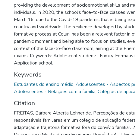
providing the development of socioemotional skills and ma
individuals. In 2020, the school's face-to-face classes w
March 16, due to the Covid-19 pandemic that is being exp
country and worldwide. The resilience developed by studen
formative process at Coluni has been a relevant factor in 
pandemic moment and being able to focus on studies, eve
context of the face-to-face classroom, aiming at the Ene
exams. Keywords: Adolescent students. Family. Formative 
Application school.
Keywords
Estudantes do ensino médio
,
Adolescentes - Aspectos ps
Adolescentes - Relações com a família
,
Colégios de aplic
Citation
FREITAS, Bárbara Alberta Lehner de. Percepções de est
responsáveis familiares em um colégio de aplicação feder
adaptação e trajetória formativa fora do convívio familiar. 
Dissertação (Mestrado em Economia Doméstica) - Univer