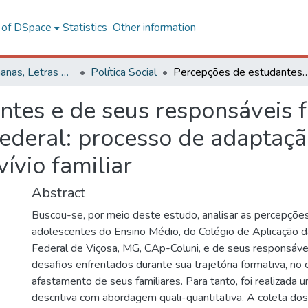
l of DSpace
Statistics
Other information
Ciências Humanas, Letras e Artes
Política Social
Percepções de estudantes e de seus responsáveis familiares em um colégio de aplicação federal: processo de adaptação e t
ntes e de seus responsáveis 
federal: processo de adaptação
ívio familiar
Abstract
Buscou-se, por meio deste estudo, analisar as percepçõe
adolescentes do Ensino Médio, do Colégio de Aplicação d
Federal de Viçosa, MG, CAp-Coluni, e de seus responsáve
desafios enfrentados durante sua trajetória formativa, no
afastamento de seus familiares. Para tanto, foi realizada 
descritiva com abordagem quali-quantitativa. A coleta do