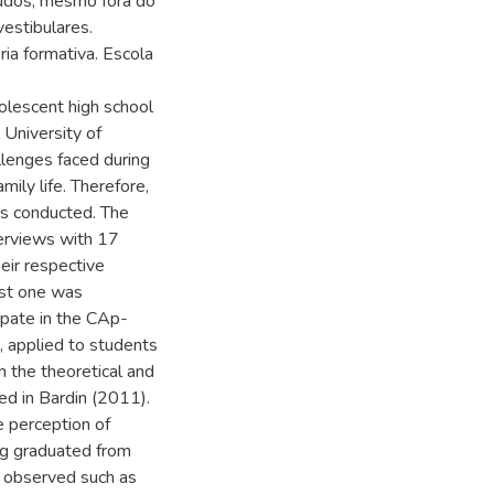
udos, mesmo fora do
vestibulares.
ria formativa. Escola
olescent high school
 University of
llenges faced during
mily life. Therefore,
as conducted. The
terviews with 17
eir respective
rst one was
cipate in the CAp-
, applied to students
 the theoretical and
d in Bardin (2011).
e perception of
ng graduated from
o observed such as