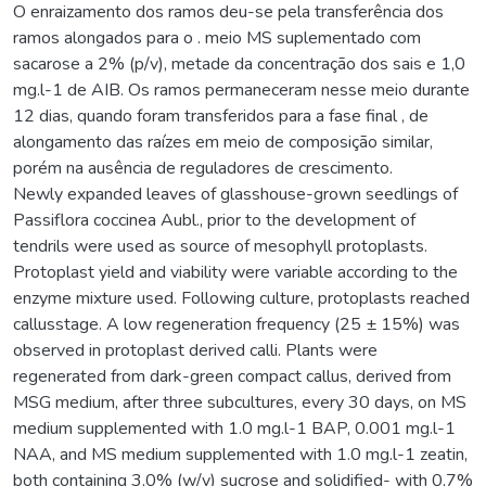
O enraizamento dos ramos deu-se pela transferência dos
ramos alongados para o . meio MS suplementado com
sacarose a 2% (p/v), metade da concentração dos sais e 1,0
mg.l-1 de AIB. Os ramos permaneceram nesse meio durante
12 dias, quando foram transferidos para a fase final , de
alongamento das raízes em meio de composição similar,
porém na ausência de reguladores de crescimento.
Newly expanded leaves of glasshouse-grown seedlings of
Passiflora coccinea Aubl., prior to the development of
tendrils were used as source of mesophyll protoplasts.
Protoplast yield and viability were variable according to the
enzyme mixture used. Following culture, protoplasts reached
callusstage. A low regeneration frequency (25 ± 15%) was
observed in protoplast derived calli. Plants were
regenerated from dark-green compact callus, derived from
MSG medium, after three subcultures, every 30 days, on MS
medium supplemented with 1.0 mg.l-1 BAP, 0.001 mg.l-1
NAA, and MS medium supplemented with 1.0 mg.l-1 zeatin,
both containing 3,0% (w/v) sucrose and solidified- with 0,7%