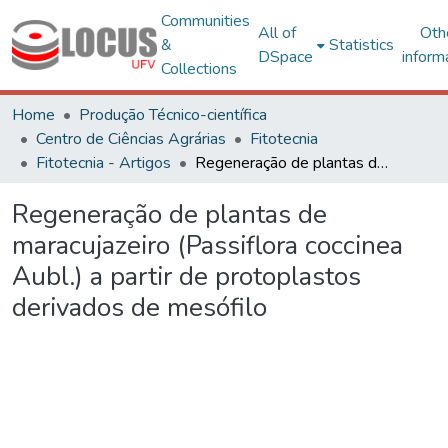
Communities
All of
Oth
&
Statistics
DSpace
inform
Collections
Home
Produção Técnico-científica
Centro de Ciências Agrárias
Fitotecnia
Fitotecnia - Artigos
Regeneração de plantas de maracujazeiro (Passiflora coccinea Aubl.) a partir de protoplastos derivados de mesófilo
Regeneração de plantas de
maracujazeiro (Passiflora coccinea
Aubl.) a partir de protoplastos
derivados de mesófilo