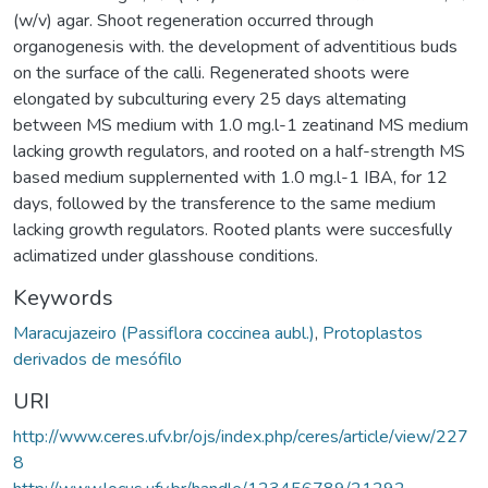
(w/v) agar. Shoot regeneration occurred through
organogenesis with. the development of adventitious buds
on the surface of the calli. Regenerated shoots were
elongated by subculturing every 25 days altemating
between MS medium with 1.0 mg.l-1 zeatinand MS medium
lacking growth regulators, and rooted on a half-strength MS
based medium supplernented with 1.0 mg.l-1 IBA, for 12
days, followed by the transference to the same medium
lacking growth regulators. Rooted plants were succesfully
aclimatized under glasshouse conditions.
Keywords
Maracujazeiro (Passiflora coccinea aubl.)
,
Protoplastos
derivados de mesófilo
URI
http://www.ceres.ufv.br/ojs/index.php/ceres/article/view/227
8