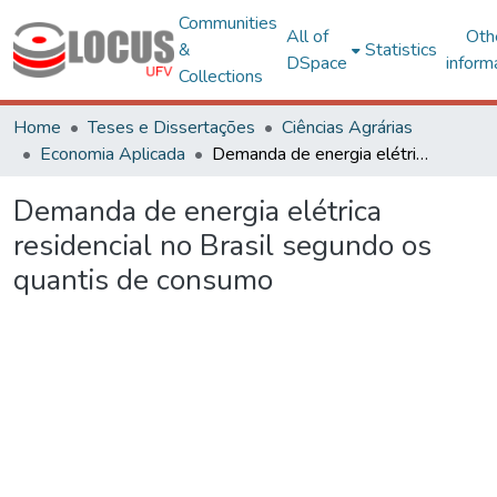
Communities
All of
Oth
&
Statistics
DSpace
inform
Collections
Home
Teses e Dissertações
Ciências Agrárias
Economia Aplicada
Demanda de energia elétrica residencial no Brasil segundo os quantis de consumo
Demanda de energia elétrica
residencial no Brasil segundo os
quantis de consumo