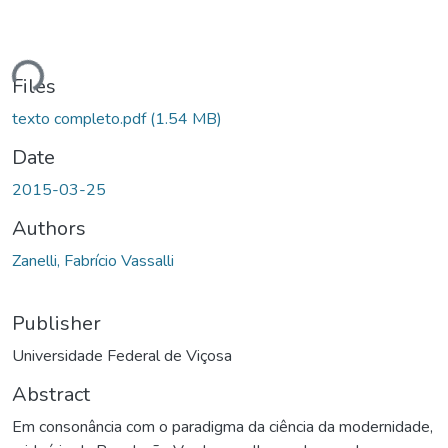
ading...
Files
texto completo.pdf
(1.54 MB)
Date
2015-03-25
Authors
Zanelli, Fabrício Vassalli
Publisher
Universidade Federal de Viçosa
Abstract
Em consonância com o paradigma da ciência da modernidade,