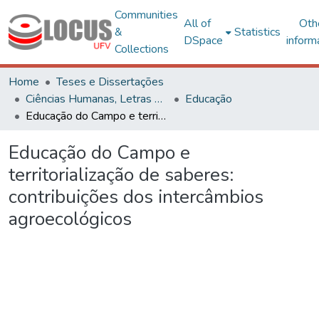
Communities
All of
Oth
&
Statistics
DSpace
inform
Collections
Home
Teses e Dissertações
Ciências Humanas, Letras e Artes
Educação
Educação do Campo e territorialização de saberes: contribuições dos intercâmbios agroecológicos
Educação do Campo e
territorialização de saberes:
contribuições dos intercâmbios
agroecológicos