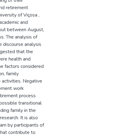
ing of their
and retirement
versity of Viçosa ,
f academic and
d out between August,
s. The analysis of
e discourse analysis
ggested that the
were health and
 The factors considered
on, family
 activities. Negative
irement work
retirement process
possible transitional
ding family in the
search. It is also
ram by participants of
that contribute to