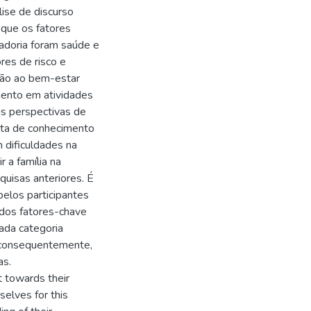
ise de discurso
que os fatores
adoria foram saúde e
res de risco e
ação ao bem-estar
mento em atividades
as perspectivas de
alta de conhecimento
 dificuldades na
r a família na
uisas anteriores. É
pelos participantes
 dos fatores-chave
ada categoria
, consequentemente,
as.
t towards their
elves for this