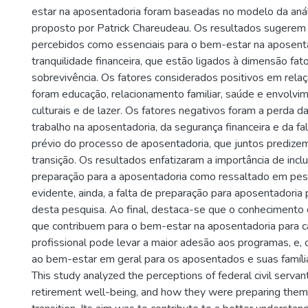
estar na aposentadoria foram baseadas no modelo da anál
proposto por Patrick Chareudeau. Os resultados sugerem 
percebidos como essenciais para o bem-estar na aposent
tranquilidade financeira, que estão ligados à dimensão fato
sobrevivência. Os fatores considerados positivos em rel
foram educação, relacionamento familiar, saúde e envolvi
culturais e de lazer. Os fatores negativos foram a perda d
trabalho na aposentadoria, da segurança financeira e da f
prévio do processo de aposentadoria, que juntos predizem
transição. Os resultados enfatizaram a importância de inclui
preparação para a aposentadoria como ressaltado em pesq
evidente, ainda, a falta de preparação para aposentadoria 
desta pesquisa. Ao final, destaca-se que o conhecimento
que contribuem para o bem-estar na aposentadoria para c
profissional pode levar a maior adesão aos programas, e
ao bem-estar em geral para os aposentados e suas famíli
This study analyzed the perceptions of federal civil servan
retirement well-being, and how they were preparing thems