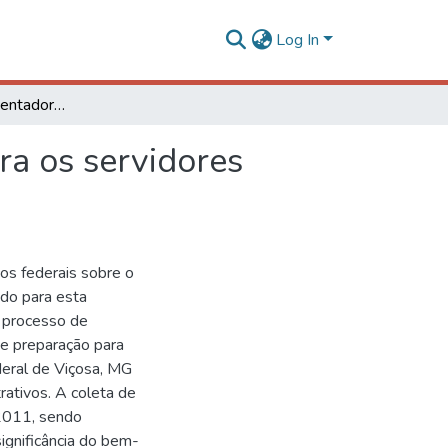
Log In
Bem-estar na aposentadoria: o que isto significa para os servidores públicos federais?
ra os servidores
os federais sobre o
do para esta
o processo de
de preparação para
deral de Viçosa, MG
rativos. A coleta de
 2011, sendo
significância do bem-