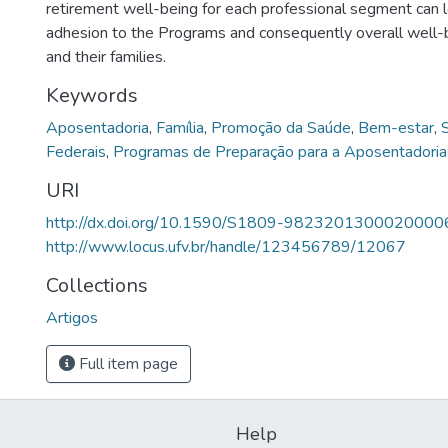
retirement well-being for each professional segment can l
adhesion to the Programs and consequently overall well-be
and their families.
Keywords
Aposentadoria
,
Família
,
Promoção da Saúde
,
Bem-estar
,
Federais
,
Programas de Preparação para a Aposentadoria
URI
http://dx.doi.org/10.1590/S1809-9823201300020000
http://www.locus.ufv.br/handle/123456789/12067
Collections
Artigos
Full item page
Help