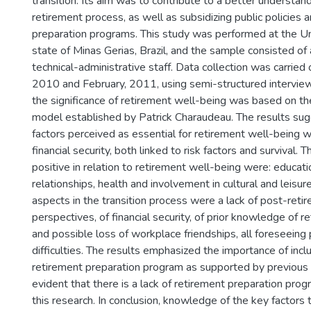
transition. Its aim was to contribute to a better understand
retirement process, as well as subsidizing public policies 
preparation programs. This study was performed at the Uni
state of Minas Gerias, Brazil, and the sample consisted o
technical-administrative staff. Data collection was carrie
2010 and February, 2011, using semi-structured interview
the significance of retirement well-being was based on th
model established by Patrick Charaudeau. The results su
factors perceived as essential for retirement well-being 
financial security, both linked to risk factors and survival.
positive in relation to retirement well-being were: educati
relationships, health and involvement in cultural and leisure
aspects in the transition process were a lack of post-ret
perspectives, of financial security, of prior knowledge of 
and possible loss of workplace friendships, all foreseeing 
difficulties. The results emphasized the importance of inclu
retirement preparation program as supported by previous re
evident that there is a lack of retirement preparation prog
this research. In conclusion, knowledge of the key factors 