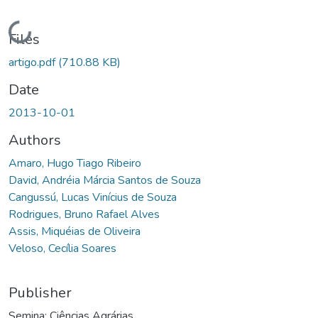
Loading...
Files
artigo.pdf
(710.88 KB)
Date
2013-10-01
Authors
Amaro, Hugo Tiago Ribeiro
David, Andréia Márcia Santos de Souza
Cangussú, Lucas Vinícius de Souza
Rodrigues, Bruno Rafael Alves
Assis, Miquéias de Oliveira
Veloso, Cecília Soares
Publisher
Semina: Ciências Agrárias