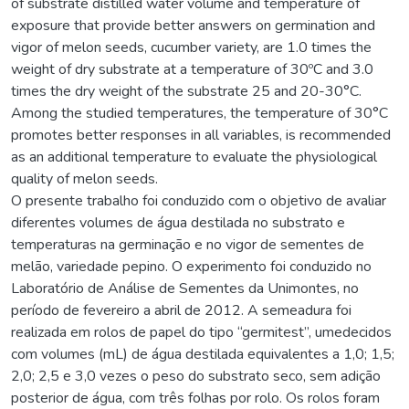
of substrate distilled water volume and temperature of
exposure that provide better answers on germination and
vigor of melon seeds, cucumber variety, are 1.0 times the
weight of dry substrate at a temperature of 30ºC and 3.0
times the dry weight of the substrate 25 and 20-30°C.
Among the studied temperatures, the temperature of 30°C
promotes better responses in all variables, is recommended
as an additional temperature to evaluate the physiological
quality of melon seeds.
O presente trabalho foi conduzido com o objetivo de avaliar
diferentes volumes de água destilada no substrato e
temperaturas na germinação e no vigor de sementes de
melão, variedade pepino. O experimento foi conduzido no
Laboratório de Análise de Sementes da Unimontes, no
período de fevereiro a abril de 2012. A semeadura foi
realizada em rolos de papel do tipo “germitest”, umedecidos
com volumes (mL) de água destilada equivalentes a 1,0; 1,5;
2,0; 2,5 e 3,0 vezes o peso do substrato seco, sem adição
posterior de água, com três folhas por rolo. Os rolos foram