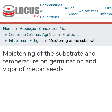
Communities
All of
Oth
&
Statistics
DSpace
inform
Collections
Home
Produção Técnico-científica
Centro de Ciências Agrárias
Fitotecnia
Fitotecnia - Artigos
Moistening of the substrate and temperature on germination and vigor of melon seeds
Moistening of the substrate and
temperature on germination and
vigor of melon seeds