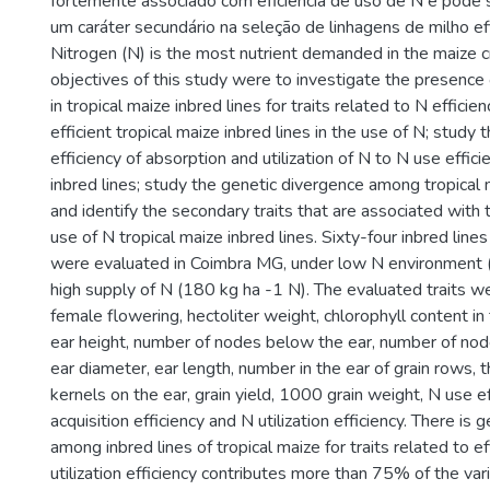
fortemente associado com eficiência de uso de N e pode s
um caráter secundário na seleção de linhagens de milho ef
Nitrogen (N) is the most nutrient demanded in the maize c
objectives of this study were to investigate the presence o
in tropical maize inbred lines for traits related to N efficien
efficient tropical maize inbred lines in the use of N; study 
efficiency of absorption and utilization of N to N use effici
inbred lines; study the genetic divergence among tropical 
and identify the secondary traits that are associated with t
use of N tropical maize inbred lines. Sixty-four inbred lines
were evaluated in Coimbra MG, under low N environment 
high supply of N (180 kg ha -1 N). The evaluated traits w
female flowering, hectoliter weight, chlorophyll content in t
ear height, number of nodes below the ear, number of nod
ear diameter, ear length, number in the ear of grain rows, 
kernels on the ear, grain yield, 1000 grain weight, N use ef
acquisition efficiency and N utilization efficiency. There is g
among inbred lines of tropical maize for traits related to e
utilization efficiency contributes more than 75% of the var