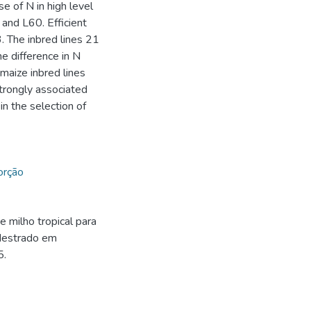
se of N in high level
 and L60. Efficient
. The inbred lines 21
he difference in N
 maize inbred lines
 strongly associated
in the selection of
orção
 milho tropical para
(Mestrado em
5.