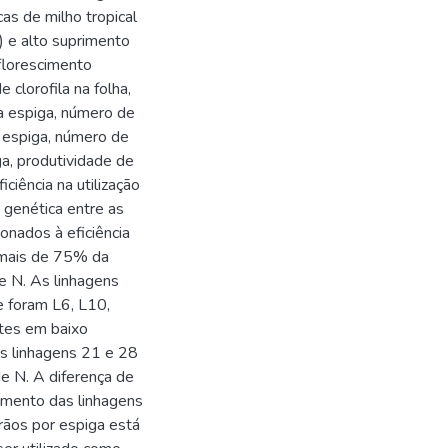
as de milho tropical
 e alto suprimento
florescimento
 clorofila na folha,
da espiga, número de
 espiga, número de
ga, produtividade de
ciência na utilização
 genética entre as
ionados à eficiência
m mais de 75% da
e N. As linhagens
e foram L6, L10,
ntes em baixo
s linhagens 21 e 28
e N. A diferença de
pamento das linhagens
rãos por espiga está