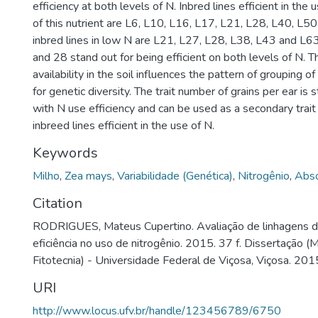
efficiency at both levels of N. Inbred lines efficient in the u
of this nutrient are L6, L10, L16, L17, L21, L28, L40, L50
inbred lines in low N are L21, L27, L28, L38, L43 and L63
and 28 stand out for being efficient on both levels of N. T
availability in the soil influences the pattern of grouping of
for genetic diversity. The trait number of grains per ear is
with N use efficiency and can be used as a secondary trait 
inbreed lines efficient in the use of N.
Keywords
Milho
,
Zea mays
,
Variabilidade (Genética)
,
Nitrogênio
,
Abs
Citation
RODRIGUES, Mateus Cupertino. Avaliação de linhagens de
eficiência no uso de nitrogênio. 2015. 37 f. Dissertação 
Fitotecnia) - Universidade Federal de Viçosa, Viçosa. 201
URI
http://www.locus.ufv.br/handle/123456789/6750