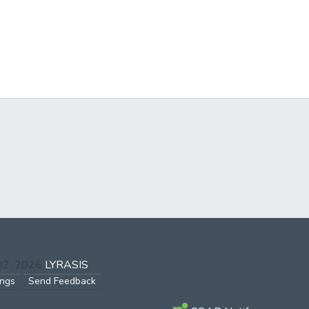
002-2026
LYRASIS
ings
Send Feedback