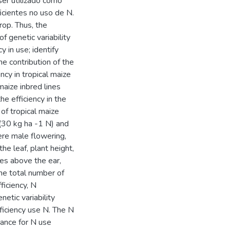
er utilizado como
icientes no uso de N.
rop. Thus, the
f genetic variability
cy in use; identify
the contribution of the
ency in tropical maize
maize inbred lines
he efficiency in the
 of tropical maize
(30 kg ha -1 N) and
ere male flowering,
he leaf, plant height,
es above the ear,
the total number of
ficiency, N
enetic variability
fficiency use N. The N
iance for N use