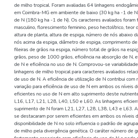
de milho tropical. Foram avaliadas 64 linhagens endogâmic
em Coimbra-MG em ambiente de baixo (30 kg ha -1 de N)
de N (180 kg ha -1 de N). Os caracteres avaliados foram 
masculino, florescimento feminino, peso hectolítrico, teor de
altura de planta, altura de espiga, número de nós abaixo 
nós acima da espiga, diâmetro de espiga, comprimento de
fileiras de grãos na espiga, número total de grãos na espi
grãos, peso de 1000 grãos, eficiência na absorção de N, efi
de N e eficiência no uso de N. Comprovou-se variabilidade
linhagens de milho tropical para caracteres avaliados relac
de uso de N. A eficiência de utilização de N contribui co
variação para eficiência de uso de N em ambos os níveis d
eficientes no uso de N em alto suprimento deste nutrient
L16, L17, L21, L28, L40, L50 e L60. As linhagens eficie
suprimento de N foram L21, L27, L28, L38, L43 e L63. A
se destacaram por serem eficientes em ambos os níveis d
disponibilidade de N no solo influencia o padrão de agru
de milho pela divergência genética. O caráter número de g