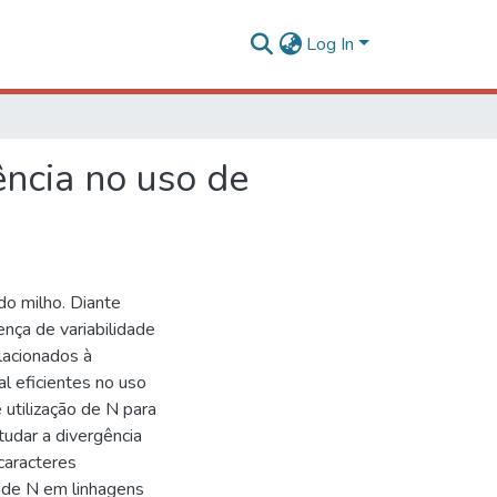
Log In
ência no uso de
do milho. Diante
ença de variabilidade
lacionados à
cal eficientes no uso
 utilização de N para
tudar a divergência
 caracteres
o de N em linhagens