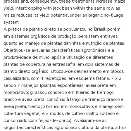
process and, consequently, these treatments increase maize
yield. Intercropping with jack bean within the same row as
maize reduces its yield potential under an organic no-tillage
system.
A prática de plantio direto se popularizou no Brasil, porém,
em sistemas orgânicos de produção, persistem entraves
quanto ao manejo de plantas daninhas e nutrição de plantas.
Objetivou-se avaliar as características agronômicas e a
produtividade de milho, após a utilização de diferentes
plantas de cobertura na entressafra, em dois sistemas de
plantio direto orgânico. Utilizou-se delineamento em blocos
casualizados, com 4 repetições, em esquema fatorial 7 x 2,
sendo 7 manejos (plantas espontâneas; aveia preta em
monocultivo; girassol; consórcio em fileiras de tremoço
branco e aveia preta; consórcio à lanço de tremoço branco e
aveia preta; tremoço branco em monocultivo; e manejo sem
cobertura vegetal) e 2 modos de cultivo (milho solteiro e
consorciado com feijão-de-porco). Avaliaram-se as
seguintes características agronômicas: altura da planta, altura