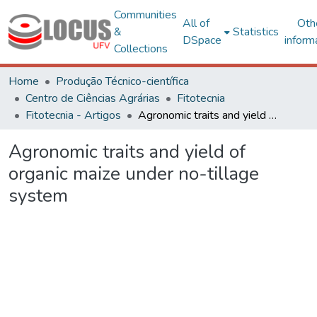
Communities
All of
Oth
&
Statistics
DSpace
inform
Collections
Home
Produção Técnico-científica
Centro de Ciências Agrárias
Fitotecnia
Fitotecnia - Artigos
Agronomic traits and yield of organic maize under no-tillage system
Agronomic traits and yield of
organic maize under no-tillage
system