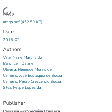
Loading...
Files
artigo.pdf
(432.59 KB)
Date
2015-02
Authors
Vale, Naine Martins do
Barili, Leiri Daiane
Oliveira, Henrique Morais de
Carneiro, José Eustáquio de Souza
Carneiro, Pedro Crescêncio Souza
Silva, Felipe Lopes da
Publisher
Pesquisa Agropecuária Brasileira