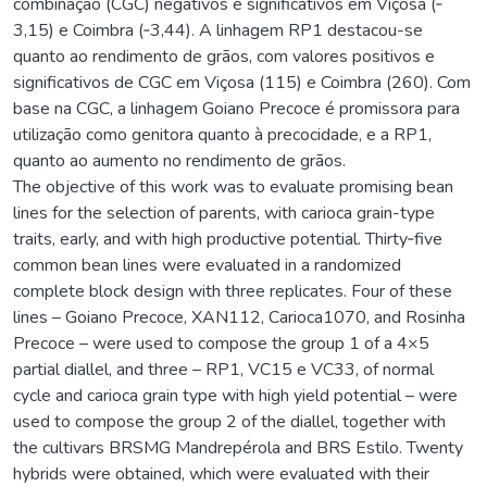
combinação (CGC) negativos e significativos em Viçosa (‐
3,15) e Coimbra (‐3,44). A linhagem RP1 destacou-se
quanto ao rendimento de grãos, com valores positivos e
significativos de CGC em Viçosa (115) e Coimbra (260). Com
base na CGC, a linhagem Goiano Precoce é promissora para
utilização como genitora quanto à precocidade, e a RP1,
quanto ao aumento no rendimento de grãos.
The objective of this work was to evaluate promising bean
lines for the selection of parents, with carioca grain-type
traits, early, and with high productive potential. Thirty‐five
common bean lines were evaluated in a randomized
complete block design with three replicates. Four of these
lines – Goiano Precoce, XAN112, Carioca1070, and Rosinha
Precoce – were used to compose the group 1 of a 4×5
partial diallel, and three – RP1, VC15 e VC33, of normal
cycle and carioca grain type with high yield potential – were
used to compose the group 2 of the diallel, together with
the cultivars BRSMG Mandrepérola and BRS Estilo. Twenty
hybrids were obtained, which were evaluated with their