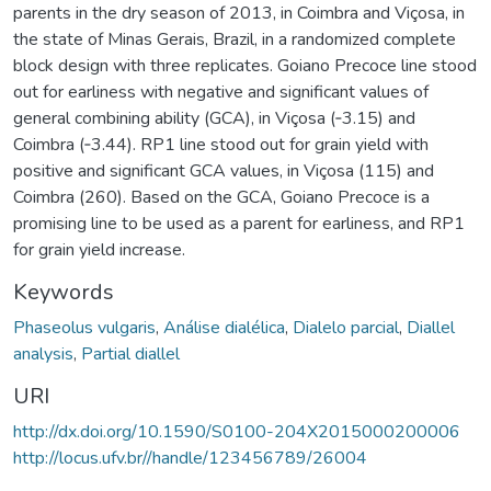
parents in the dry season of 2013, in Coimbra and Viçosa, in
the state of Minas Gerais, Brazil, in a randomized complete
block design with three replicates. Goiano Precoce line stood
out for earliness with negative and significant values of
general combining ability (GCA), in Viçosa (‐3.15) and
Coimbra (‐3.44). RP1 line stood out for grain yield with
positive and significant GCA values, in Viçosa (115) and
Coimbra (260). Based on the GCA, Goiano Precoce is a
promising line to be used as a parent for earliness, and RP1
for grain yield increase.
Keywords
Phaseolus vulgaris
,
Análise dialélica
,
Dialelo parcial
,
Diallel
analysis
,
Partial diallel
URI
http://dx.doi.org/10.1590/S0100-204X2015000200006
http://locus.ufv.br//handle/123456789/26004