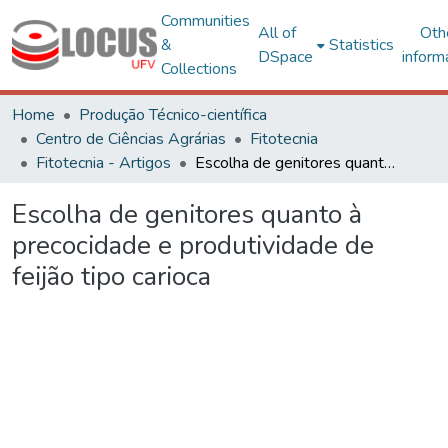
Communities
All of
Oth
&
Statistics
DSpace
inform
Collections
Home
Produção Técnico-científica
Centro de Ciências Agrárias
Fitotecnia
Fitotecnia - Artigos
Escolha de genitores quanto à precocidade e produtividade de feijão tipo carioca
Escolha de genitores quanto à
precocidade e produtividade de
feijão tipo carioca